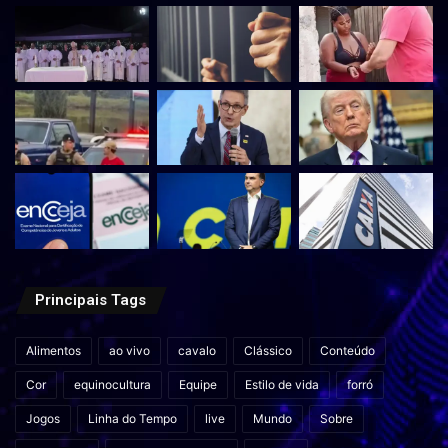
Principais Tags
Alimentos
ao vivo
cavalo
Clássico
Conteúdo
Cor
equinocultura
Equipe
Estilo de vida
forró
Jogos
Linha do Tempo
live
Mundo
Sobre