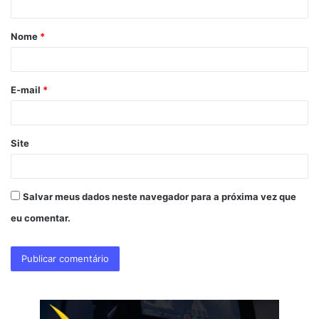
á
Nome
*
r
i
o
E-mail
*
*
Site
Salvar meus dados neste navegador para a próxima vez que
eu comentar.