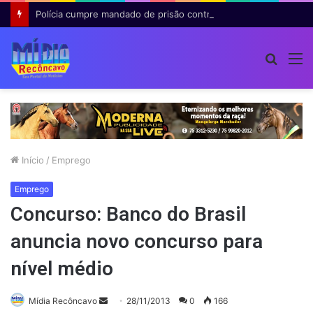
Polícia cumpre mandado de prisão contra investigado por roubo majorado em Cruz das Almas
Procur
M
por
Início
/
Emprego
Emprego
Concurso: Banco do Brasil
anuncia novo concurso para
nível médio
Mande
Mídia Recôncavo
28/11/2013
0
166