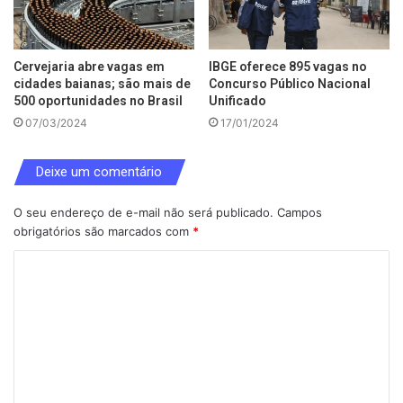
Cervejaria abre vagas em
IBGE oferece 895 vagas no
cidades baianas; são mais de
Concurso Público Nacional
500 oportunidades no Brasil
Unificado
07/03/2024
17/01/2024
Deixe um comentário
O seu endereço de e-mail não será publicado.
Campos
obrigatórios são marcados com
*
C
o
m
e
n
t