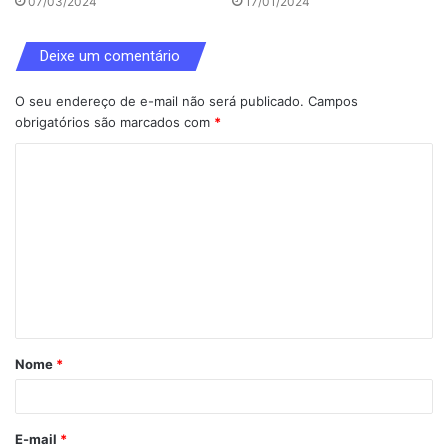
07/03/2024
17/01/2024
Deixe um comentário
O seu endereço de e-mail não será publicado.
Campos
obrigatórios são marcados com
*
C
o
m
e
n
t
á
Nome
*
r
i
o
E-mail
*