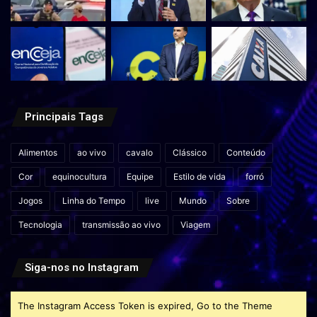
Principais Tags
Alimentos
ao vivo
cavalo
Clássico
Conteúdo
Cor
equinocultura
Equipe
Estilo de vida
forró
Jogos
Linha do Tempo
live
Mundo
Sobre
Tecnologia
transmissão ao vivo
Viagem
Siga-nos no Instagram
The Instagram Access Token is expired, Go to the Theme