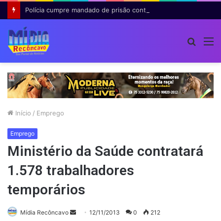
Polícia cumpre mandado de prisão contra investigado por roubo majorado em Cruz das Almas
Procur
M
por
Início
/
Emprego
Emprego
Ministério da Saúde contratará
1.578 trabalhadores
temporários
Mande
Mídia Recôncavo
12/11/2013
0
212