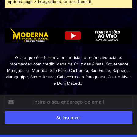
options page > Integrations, to to refresh it.
O site que é referencia em notícia no recôncavo baiano.
Informações com credibilidade de Cruz das Almas, Governador
Mangabeira, Muritiba, São Félix, Cachoeira, São Felipe, Sapeaçu,
Maragogipe, Santo Amaro, Cabaceiras do Paraguaçu, Castro Alves
e Dom Macedo.
Insira
o
seu
endereço
de
email