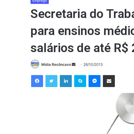
Emprego
Secretaria do Trab
para ensinos médi
salários de até R$
Mande
Mídia Recôncavo
26/10/2013
um
Facebook
Twitter
Linkedin
Skype
Messenger
Compartilhar via e-mail
e-
mail