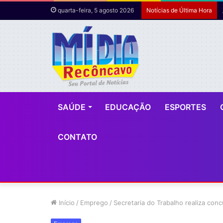
quarta-feira, 5 agosto 2026
Notícias de Última Hora
SAÚDE
EDUCAÇÃO
ESPORTES
CONTATO
Início
/
Emprego
/
Secretaria do Trabalho realiza con