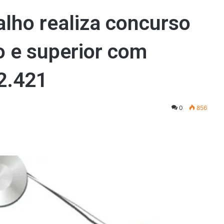
alho realiza concurso
o e superior com
 2.421
0
856