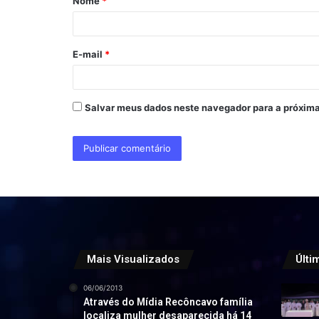
Nome
*
r
i
o
E-mail
*
*
Salvar meus dados neste navegador para a próxima
Mais Visualizados
Últi
06/06/2013
Através do Mídia Recôncavo família
localiza mulher desaparecida há 14