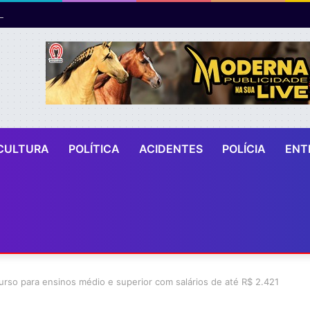
CULTURA
POLÍTICA
ACIDENTES
POLÍCIA
ENT
curso para ensinos médio e superior com salários de até R$ 2.421