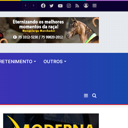
Facebook
Twitter
YouTube
Instagram
RSS
Entrar
Barra
Polícia cumpre mandado de prisão contra investigado por roubo majorado em Cruz das Almas
Lateral
RETENIMENTO
OUTROS
Barra
Procurar
Lateral
por