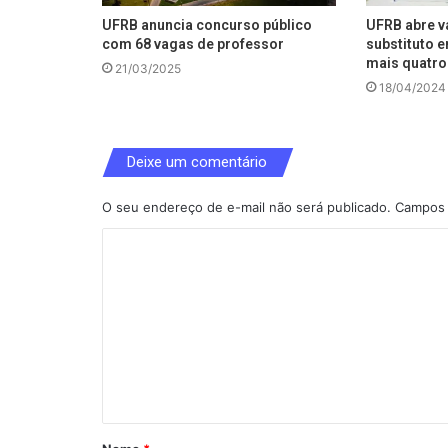
UFRB anuncia concurso público
UFRB abre v
com 68 vagas de professor
substituto 
mais quatro
21/03/2025
18/04/2024
Deixe um comentário
O seu endereço de e-mail não será publicado.
Campos 
C
o
m
e
n
t
á