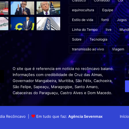
Clássico
Conteúdo
Cor
equinocultura
Equipe
Estilo de vida
forró
Jogos
Linha do Tempo
live
Mund
Sobre
Tecnologia
transmissão ao vivo
Viagem
In
O site que é referencia em notícia no recôncavo baiano.
o
Informações com credibilidade de Cruz das Almas,
s
Governador Mangabeira, Muritiba, São Félix, Cachoeira,
en
São Felipe, Sapeaçu, Maragogipe, Santo Amaro,
d
Cabaceiras do Paraguaçu, Castro Alves e Dom Macedo.
em
Mídia Recôncavo |
Em tudo que faz:
Agência Sevenmax
Início