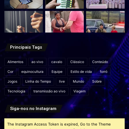
Principais Tags
Alimentos
ao vivo
cavalo
Clássico
Conteúdo
Cor
equinocultura
Equipe
Estilo de vida
forró
Jogos
Linha do Tempo
live
Mundo
Sobre
Tecnologia
transmissão ao vivo
Viagem
Siga-nos no Instagram
The Instagram Access Token is expired, Go to the Theme