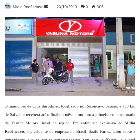
Mande
Mídia Recôncavo
20/10/2013
0
396
um
e-
mail
O município de Cruz das Almas, localizado no Recôncavo baiano, a 150 km
de Salvador receberá até o final do mês de outubro a primeira concessionária
da Yasuna Motors Brasil na região. Em entrevista exclusiva ao
Mídia
Recôncavo
, o presidente da empresa no Brasil, Saulo Farias, falou sobre a
importância que as novas concessionárias tem para a fábrica, que será