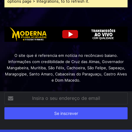
options page > Integrations, to to refresh it.
O site que é referencia em notícia no recôncavo baiano.
Informações com credibilidade de Cruz das Almas, Governador
Mangabeira, Muritiba, São Félix, Cachoeira, São Felipe, Sapeaçu,
Maragogipe, Santo Amaro, Cabaceiras do Paraguaçu, Castro Alves
e Dom Macedo.
Insira
o
seu
endereço
de
email