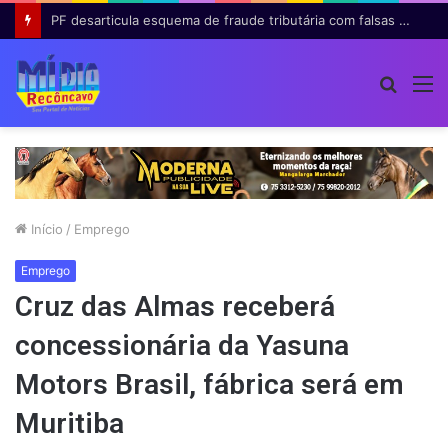
PF desarticula esquema de fraude tributária com falsas permissões de táxi na Bahia; agentes públicos são afastados
Procur
M
por
Início
/
Emprego
Emprego
Cruz das Almas receberá
concessionária da Yasuna
Motors Brasil, fábrica será em
Muritiba