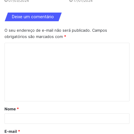
07/03/2024
17/01/2024
Deixe um comentário
O seu endereço de e-mail não será publicado.
Campos
obrigatórios são marcados com
*
C
o
m
e
n
t
á
Nome
*
r
i
o
E-mail
*