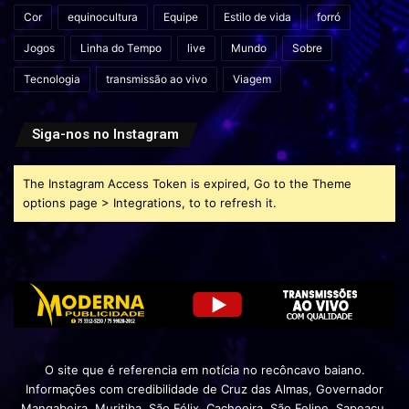
Cor
equinocultura
Equipe
Estilo de vida
forró
Jogos
Linha do Tempo
live
Mundo
Sobre
Tecnologia
transmissão ao vivo
Viagem
Siga-nos no Instagram
The Instagram Access Token is expired, Go to the Theme
options page > Integrations, to to refresh it.
O site que é referencia em notícia no recôncavo baiano.
Informações com credibilidade de Cruz das Almas, Governador
Mangabeira, Muritiba, São Félix, Cachoeira, São Felipe, Sapeaçu,