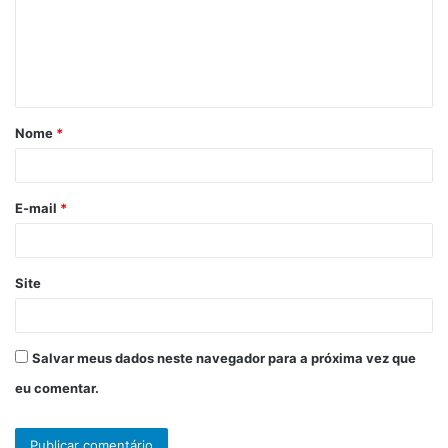
e
n
t
á
Nome
*
r
i
o
E-mail
*
*
Site
Salvar meus dados neste navegador para a próxima vez que
eu comentar.