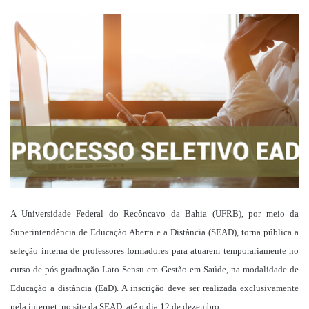
um
e-
mail
A Universidade Federal do Recôncavo da Bahia (UFRB), por meio da
Superintendência de Educação Aberta e a Distância (SEAD), torna pública a
seleção interna de professores formadores para atuarem temporariamente no
curso de pós-graduação Lato Sensu em Gestão em Saúde, na modalidade de
Educação a distância (EaD). A inscrição deve ser realizada exclusivamente
pela internet, no site da SEAD, até o dia 12 de dezembro.