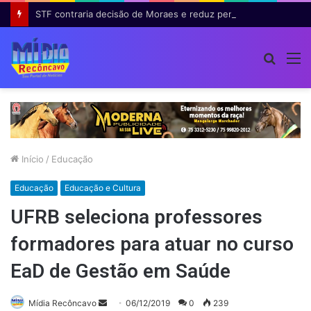
STF contraria decisão de Moraes e reduz pena de condenada pelos atos de 8 de janeiro
Procur
M
por
Início
/
Educação
Educação
Educação e Cultura
UFRB seleciona professores
formadores para atuar no curso
EaD de Gestão em Saúde
Mande
Mídia Recôncavo
06/12/2019
0
239