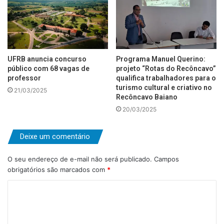
UFRB anuncia concurso
Programa Manuel Querino:
público com 68 vagas de
projeto “Rotas do Recôncavo”
professor
qualifica trabalhadores para o
turismo cultural e criativo no
21/03/2025
Recôncavo Baiano
20/03/2025
Deixe um comentário
O seu endereço de e-mail não será publicado.
Campos
obrigatórios são marcados com
*
C
o
m