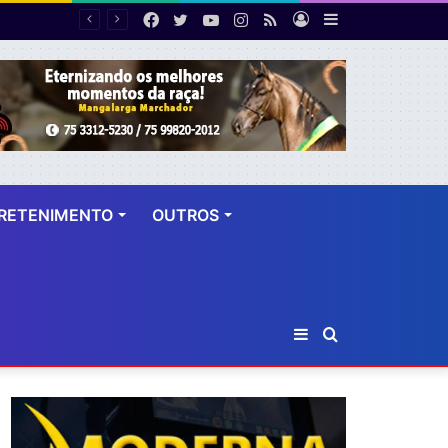
Facebook
Twitter
YouTube
Instagram
RSS
Entrar
Barra
Número de cirurgias plásticas mamárias realizadas pelo SUS cresce 54% em dez anos
Lateral
RETENIMENTO
OUTROS
Barra
Procurar
Lateral
por