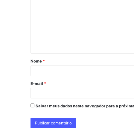
o
m
e
n
t
á
Nome
*
r
i
o
E-mail
*
*
Salvar meus dados neste navegador para a próxima