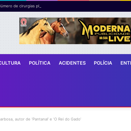
CULTURA
POLÍTICA
ACIDENTES
POLÍCIA
ENT
rbosa, autor de ‘Pantanal’ e ‘O Rei do Gado’