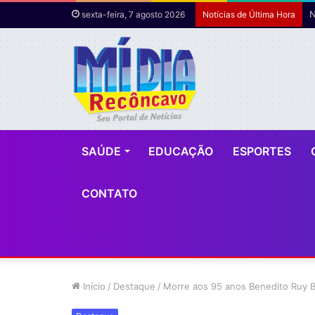
sexta-feira, 7 agosto 2026
Notícias de Última Hora
SAÚDE
EDUCAÇÃO
ESPORTES
CONTATO
Início
/
Destaque
/
Morre aos 95 anos Benedito Ruy Ba