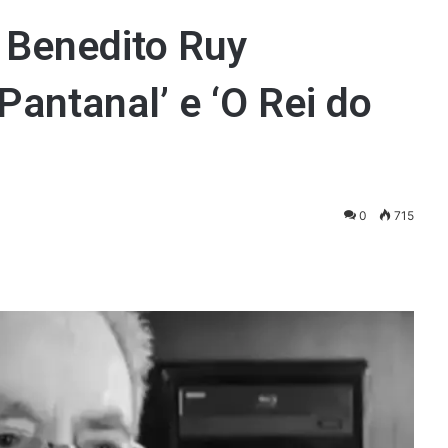
 Benedito Ruy
Pantanal’ e ‘O Rei do
0
715