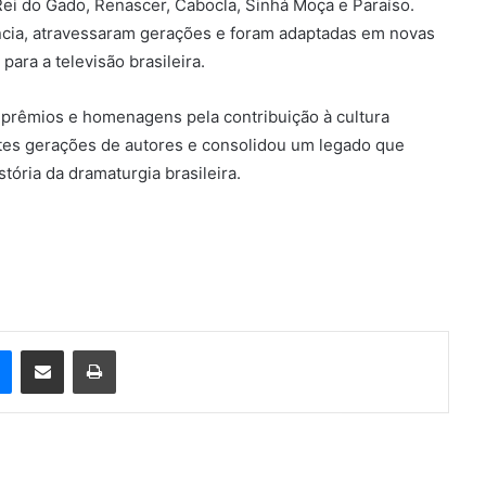
ei do Gado, Renascer, Cabocla, Sinhá Moça e Paraíso.
cia, atravessaram gerações e foram adaptadas em novas
para a televisão brasileira.
 prêmios e homenagens pela contribuição à cultura
entes gerações de autores e consolidou um legado que
ória da dramaturgia brasileira.
e
Messenger
Compartilhar via e-mail
Imprimir