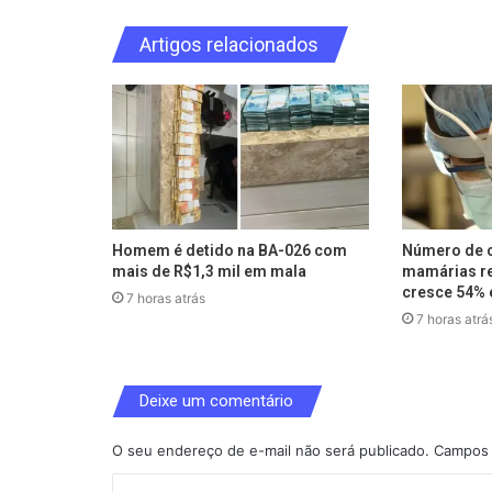
Artigos relacionados
Homem é detido na BA-026 com
Número de c
mais de R$1,3 mil em mala
mamárias re
cresce 54% 
7 horas atrás
7 horas atrá
Deixe um comentário
O seu endereço de e-mail não será publicado.
Campos 
C