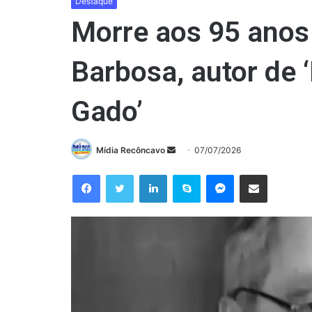
Destaque
Morre aos 95 anos
Barbosa, autor de ‘
Gado’
Mande
Mídia Recôncavo
07/07/2026
um
Facebook
Twitter
Linkedin
Skype
Messenger
Compartilhar via e-mail
e-
mail