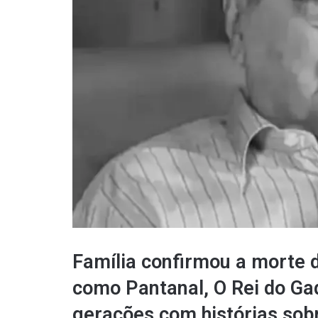
Família confirmou a morte d
como Pantanal, O Rei do Ga
gerações com histórias sobre