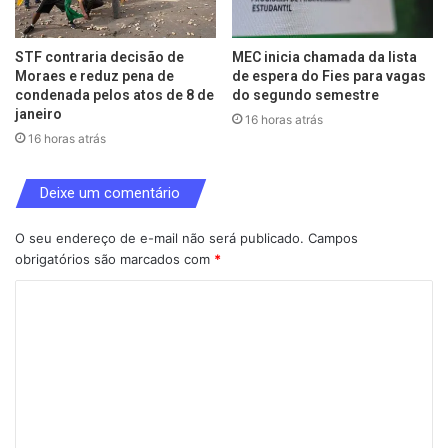
STF contraria decisão de
MEC inicia chamada da lista
Moraes e reduz pena de
de espera do Fies para vagas
condenada pelos atos de 8 de
do segundo semestre
janeiro
16 horas atrás
16 horas atrás
Deixe um comentário
O seu endereço de e-mail não será publicado.
Campos
obrigatórios são marcados com
*
C
o
m
e
n
t