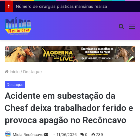
Número de cirurgias plásticas mamárias realizadas pelo SUS cresce 54% em dez anos
Procur
M
por
Início
/
Destaque
Destaque
Acidente em subestação da
Chesf deixa trabalhador ferido e
provoca apagão no Recôncavo
Mande
Mídia Recôncavo
11/06/2026
0
739