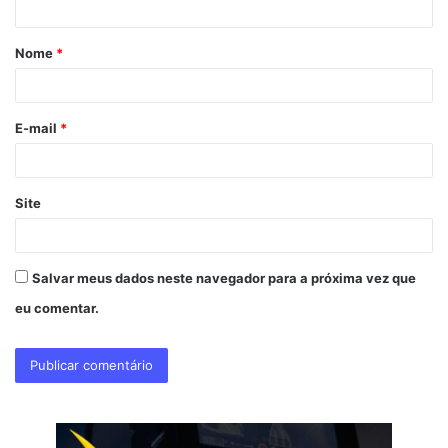
á
Nome
*
r
i
o
E-mail
*
*
Site
Salvar meus dados neste navegador para a próxima vez que
eu comentar.