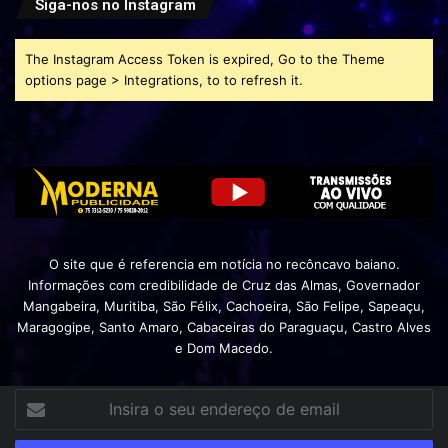
Siga-nos no Instagram
The Instagram Access Token is expired, Go to the Theme
options page > Integrations, to to refresh it.
O site que é referencia em notícia no recôncavo baiano.
Informações com credibilidade de Cruz das Almas, Governador
Mangabeira, Muritiba, São Félix, Cachoeira, São Felipe, Sapeaçu,
Maragogipe, Santo Amaro, Cabaceiras do Paraguaçu, Castro Alves
e Dom Macedo.
Insira
o
seu