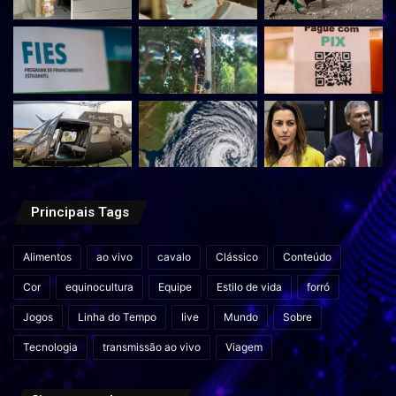
Principais Tags
Alimentos
ao vivo
cavalo
Clássico
Conteúdo
Cor
equinocultura
Equipe
Estilo de vida
forró
Jogos
Linha do Tempo
live
Mundo
Sobre
Tecnologia
transmissão ao vivo
Viagem