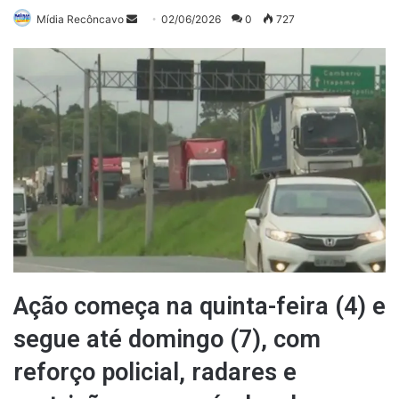
Mande
Mídia Recôncavo
02/06/2026
0
727
um
e-
mail
Ação começa na quinta-feira (4) e
segue até domingo (7), com
reforço policial, radares e