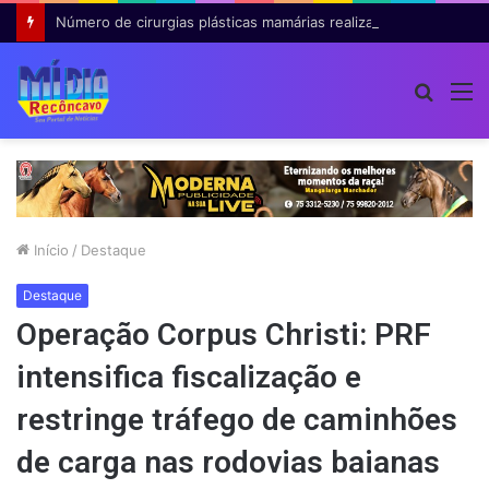
Número de cirurgias plásticas mamárias realizadas pelo SUS cresce 54% em dez anos
Procur
M
por
Início
/
Destaque
Destaque
Operação Corpus Christi: PRF
intensifica fiscalização e
restringe tráfego de caminhões
de carga nas rodovias baianas