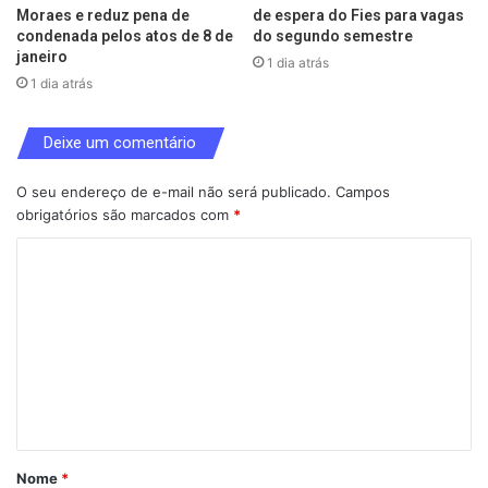
Moraes e reduz pena de
de espera do Fies para vagas
condenada pelos atos de 8 de
do segundo semestre
janeiro
1 dia atrás
1 dia atrás
Deixe um comentário
O seu endereço de e-mail não será publicado.
Campos
obrigatórios são marcados com
*
C
o
m
e
n
t
á
Nome
*
r