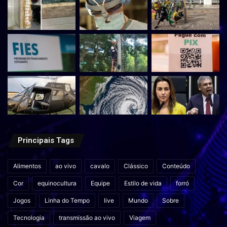
Principais Tags
Alimentos
ao vivo
cavalo
Clássico
Conteúdo
Cor
equinocultura
Equipe
Estilo de vida
forró
Jogos
Linha do Tempo
live
Mundo
Sobre
Tecnologia
transmissão ao vivo
Viagem