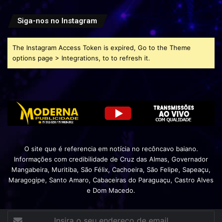
Siga-nos no Instagram
The Instagram Access Token is expired, Go to the Theme
options page > Integrations, to to refresh it.
O site que é referencia em notícia no recôncavo baiano.
Informações com credibilidade de Cruz das Almas, Governador
Mangabeira, Muritiba, São Félix, Cachoeira, São Felipe, Sapeaçu,
Maragogipe, Santo Amaro, Cabaceiras do Paraguaçu, Castro Alves
e Dom Macedo.
Insira