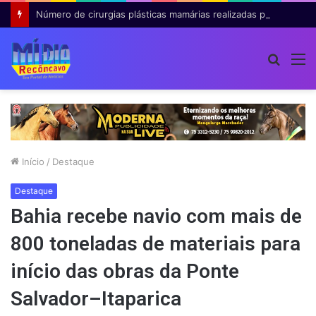
Número de cirurgias plásticas mamárias realizadas pelo SUS cresce 54% em dez anos
Procur
M
por
Início
/
Destaque
Destaque
Bahia recebe navio com mais de
800 toneladas de materiais para
início das obras da Ponte
Salvador–Itaparica