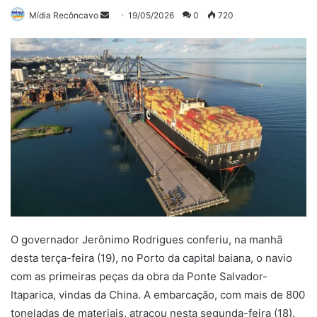
Mande
Mídia Recôncavo
19/05/2026
0
720
um
e-
mail
O governador Jerônimo Rodrigues conferiu, na manhã
desta terça-feira (19), no Porto da capital baiana, o navio
com as primeiras peças da obra da Ponte Salvador-
Itaparica, vindas da China. A embarcação, com mais de 800
toneladas de materiais, atracou nesta segunda-feira (18).