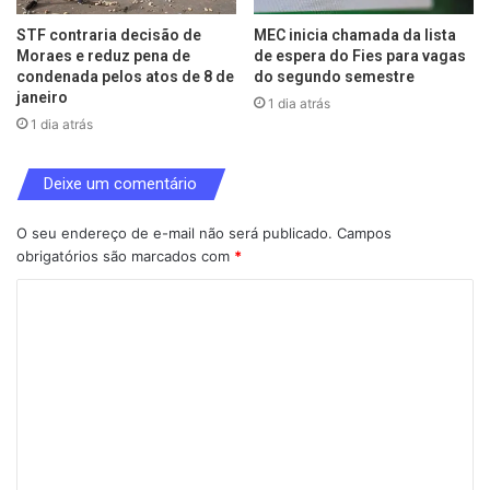
STF contraria decisão de
MEC inicia chamada da lista
Moraes e reduz pena de
de espera do Fies para vagas
condenada pelos atos de 8 de
do segundo semestre
janeiro
1 dia atrás
1 dia atrás
Deixe um comentário
O seu endereço de e-mail não será publicado.
Campos
obrigatórios são marcados com
*
C
o
m
e
n
t