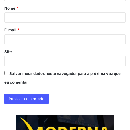
á
Nome
*
r
i
o
E-mail
*
*
Site
Salvar meus dados neste navegador para a próxima vez que
eu comentar.