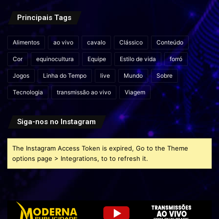
Principais Tags
Alimentos
ao vivo
cavalo
Clássico
Conteúdo
Cor
equinocultura
Equipe
Estilo de vida
forró
Jogos
Linha do Tempo
live
Mundo
Sobre
Tecnologia
transmissão ao vivo
Viagem
Siga-nos no Instagram
The Instagram Access Token is expired, Go to the Theme
options page > Integrations, to to refresh it.