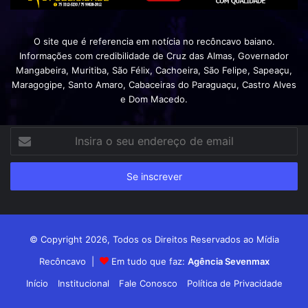
O site que é referencia em notícia no recôncavo baiano.
Informações com credibilidade de Cruz das Almas, Governador
Mangabeira, Muritiba, São Félix, Cachoeira, São Felipe, Sapeaçu,
Maragogipe, Santo Amaro, Cabaceiras do Paraguaçu, Castro Alves
e Dom Macedo.
Insira
o
seu
endereço
de
email
© Copyright 2026, Todos os Direitos Reservados ao Mídia
Recôncavo |
Em tudo que faz:
Agência Sevenmax
Início
Institucional
Fale Conosco
Política de Privacidade