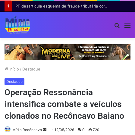
PF desarticula esquema de fraude tributária com falsas permissões de táxi na Bahia; agentes públicos são afastados
Procur
M
por
Início
/
Destaque
Destaque
Operação Ressonância
intensifica combate a veículos
clonados no Recôncavo Baiano
Mande
Mídia Recôncavo
12/05/2026
0
720