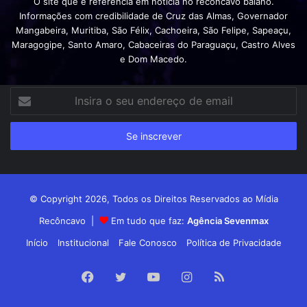
O site que é referencia em notícia no recôncavo baiano.
Informações com credibilidade de Cruz das Almas, Governador
Mangabeira, Muritiba, São Félix, Cachoeira, São Felipe, Sapeaçu,
Maragogipe, Santo Amaro, Cabaceiras do Paraguaçu, Castro Alves
e Dom Macedo.
Insira
o
seu
endereço
de
email
© Copyright 2026, Todos os Direitos Reservados ao Mídia
Recôncavo |
Em tudo que faz:
Agência Sevenmax
Início
Institucional
Fale Conosco
Política de Privacidade
Facebook
Twitter
YouTube
Instagram
RSS