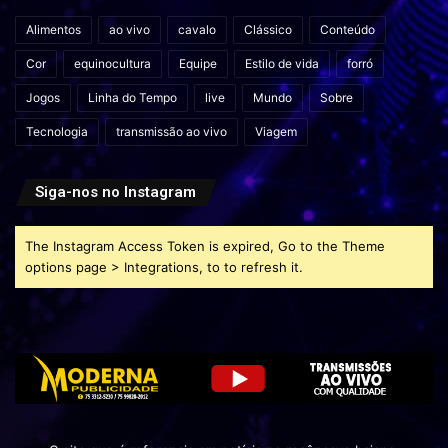
Alimentos
ao vivo
cavalo
Clássico
Conteúdo
Cor
equinocultura
Equipe
Estilo de vida
forró
Jogos
Linha do Tempo
live
Mundo
Sobre
Tecnologia
transmissão ao vivo
Viagem
Siga-nos no Instagram
The Instagram Access Token is expired, Go to the Theme
options page > Integrations, to to refresh it.