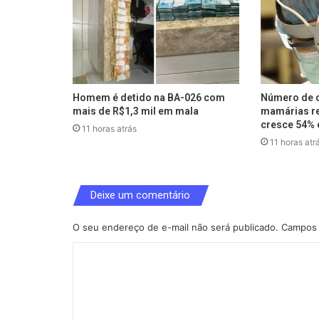
Homem é detido na BA-026 com
Número de c
mais de R$1,3 mil em mala
mamárias re
cresce 54% 
11 horas atrás
11 horas atr
Deixe um comentário
O seu endereço de e-mail não será publicado.
Campos 
C
o
m
e