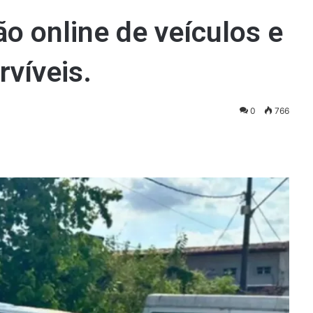
o online de veículos e
víveis.
0
766