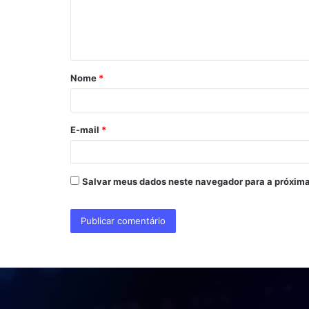
n
t
á
Nome
*
r
i
o
E-mail
*
*
Salvar meus dados neste navegador para a próxima