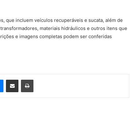
es, que incluem veículos recuperáveis e sucata, além de
transformadores, materiais hidráulicos e outros itens que
escrições e imagens completas podem ser conferidas
e
Messenger
Compartilhar via e-mail
Imprimir