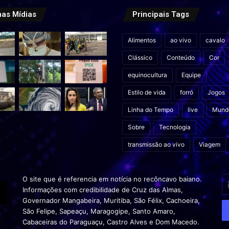
mas Mídias
Principais Tags
Alimentos
ao vivo
cavalo
Clássico
Conteúdo
Cor
equinocultura
Equipe
Estilo de vida
forró
Jogos
Linha do Tempo
live
Mund
Sobre
Tecnologia
transmissão ao vivo
Viagem
In
O site que é referencia em notícia no recôncavo baiano.
o
Informações com credibilidade de Cruz das Almas,
s
Governador Mangabeira, Muritiba, São Félix, Cachoeira,
en
São Felipe, Sapeaçu, Maragogipe, Santo Amaro,
d
Cabaceiras do Paraguaçu, Castro Alves e Dom Macedo.