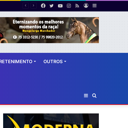
Facebook
Twitter
YouTube
Instagram
RSS
Entrar
Barra
 dez anos
Lateral
RETENIMENTO
OUTROS
Barra
Procurar
Lateral
por