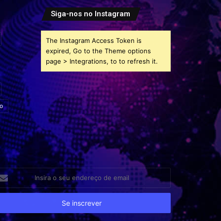
Siga-nos no Instagram
The Instagram Access Token is
expired, Go to the Theme options
page > Integrations, to to refresh it.
o
sira
eu
dereço
e