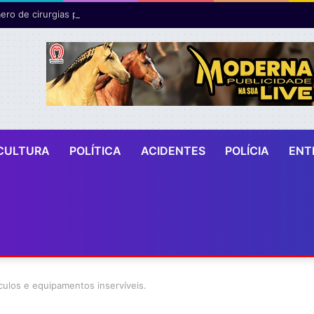
ro de cirurgias plásticas mamárias realizadas pelo SUS cresce 54% em
CULTURA
POLÍTICA
ACIDENTES
POLÍCIA
ENT
culos e equipamentos inservíveis.