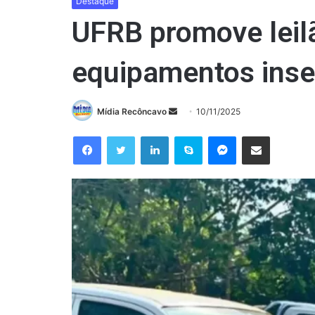
Destaque
UFRB promove leilã
equipamentos inser
Mande
Mídia Recôncavo
10/11/2025
um
Facebook
Twitter
Linkedin
Skype
Messenger
Compartilhar via e-mail
e-
mail