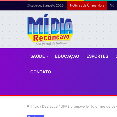
Núme
sábado, 8 agosto 2026
Notícias de Última Hora
SAÚDE
EDUCAÇÃO
ESPORTES
CONTATO
Início
/
Destaque
/
UFRB promove leilão online de veí