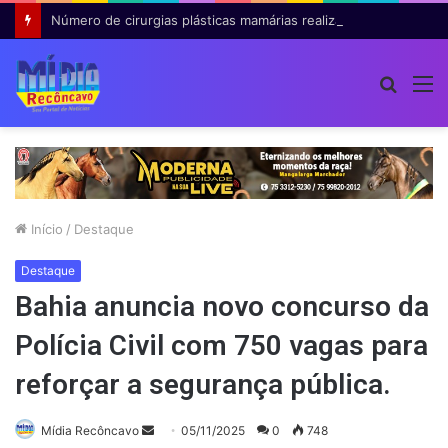
Número de cirurgias plásticas mamárias realizadas pelo SUS cresce 54% em dez anos
Procur
M
por
Início
/
Destaque
Destaque
Bahia anuncia novo concurso da
Polícia Civil com 750 vagas para
reforçar a segurança pública.
Mande
Mídia Recôncavo
05/11/2025
0
748