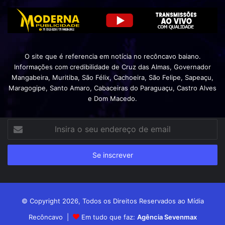
O site que é referencia em notícia no recôncavo baiano.
Informações com credibilidade de Cruz das Almas, Governador
Mangabeira, Muritiba, São Félix, Cachoeira, São Felipe, Sapeaçu,
Maragogipe, Santo Amaro, Cabaceiras do Paraguaçu, Castro Alves
e Dom Macedo.
Insira
o
seu
endereço
de
email
© Copyright 2026, Todos os Direitos Reservados ao Mídia
Recôncavo |
Em tudo que faz:
Agência Sevenmax