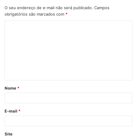
O seu endereço de e-mail não será publicado.
Campos
obrigatórios são marcados com
*
C
o
m
e
n
t
á
Nome
*
r
i
o
E-mail
*
*
Site