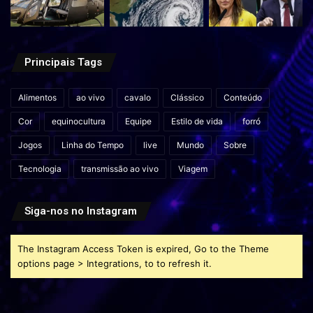
Principais Tags
Alimentos
ao vivo
cavalo
Clássico
Conteúdo
Cor
equinocultura
Equipe
Estilo de vida
forró
Jogos
Linha do Tempo
live
Mundo
Sobre
Tecnologia
transmissão ao vivo
Viagem
Siga-nos no Instagram
The Instagram Access Token is expired, Go to the Theme
options page > Integrations, to to refresh it.