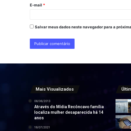
o
E-mail
*
*
Salvar meus dados neste navegador para a próxima
Mais Visualizados
Últi
06/06/2013
Através do Mídia Recôncavo família
localiza mulher desaparecida há 14
anos
19/07/2021