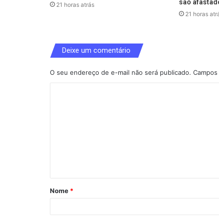
são afastad
21 horas atrás
21 horas atr
Deixe um comentário
O seu endereço de e-mail não será publicado.
Campos 
C
o
m
e
n
t
á
Nome
*
r
i