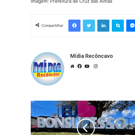
Imagem: Prefeitura de Cruz das Almas
Facebook
Twitter
Linkedin
Skyp
Compartilhar
Mídia Recôncavo
Instagram
Website
Facebook
YouTube