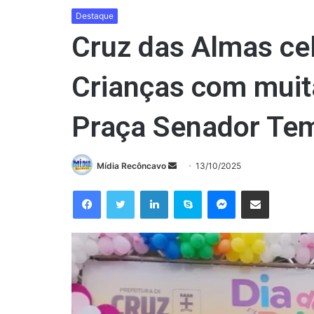
Destaque
Cruz das Almas ce
Crianças com muita
Praça Senador Tem
Mande
Mídia Recôncavo
13/10/2025
um
Facebook
Twitter
Linkedin
Skype
Messenger
Compartilhar via e-mail
e-
mail