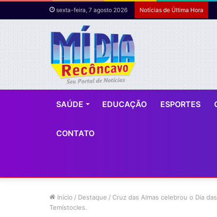
sexta-feira, 7 agosto 2026
Notícias de Última Hora
SAÚDE
EDUCAÇÃO
ESPORTES
CONTATO
Início
/
Destaque
/
Cruz das Almas celebrou o Dia das
Temístocles.