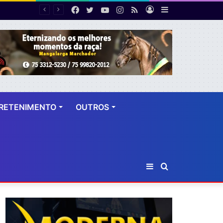
Facebook
Twitter
YouTube
Instagram
RSS
Entrar
Barra
PF desarticula esquema de fraude tributária com falsas permissões de táxi na Bahia; agentes públicos são afastados
Lateral
RETENIMENTO
OUTROS
Barra
Procurar
Lateral
por