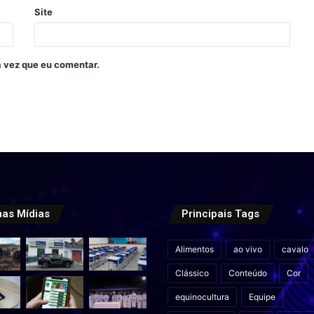
Site
 vez que eu comentar.
mas Mídias
Principais Tags
Alimentos
ao vivo
cavalo
Clássico
Conteúdo
Cor
equinocultura
Equipe