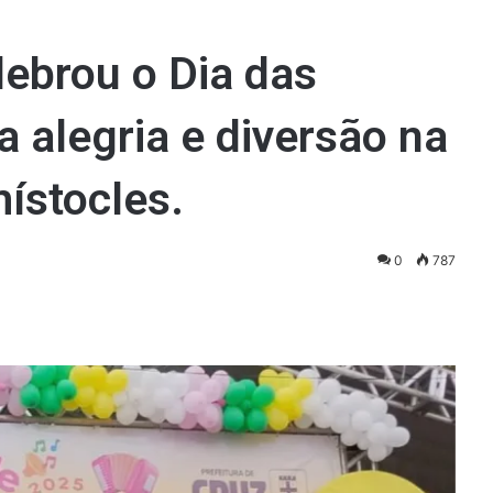
lebrou o Dia das
 alegria e diversão na
ístocles.
0
787