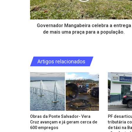
Governador Mangabeira celebra a entrega
de mais uma praça para a população.
Artigos relacionados
Obras da Ponte Salvador- Vera
PF desartic
Cruz avançam e já geram cerca de
tributária 
600 empregos
de táxi na B