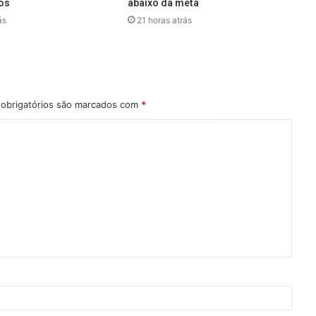
os
abaixo da meta
ás
21 horas atrás
obrigatórios são marcados com
*