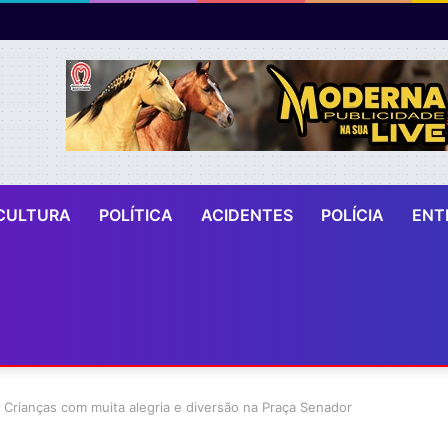
CULTURA
POLÍTICA
ACIDENTES
POLÍCIA
ENT
 Crianças com muita alegria e diversão na Praça Senador