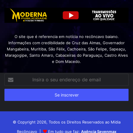
O site que é referencia em notícia no recôncavo baiano.
Informações com credibilidade de Cruz das Almas, Governador
Mangabeira, Muritiba, São Félix, Cachoeira, São Felipe, Sapeaçu,
Maragogipe, Santo Amaro, Cabaceiras do Paraguaçu, Castro Alves
e Dom Macedo.
Insira
o
seu
endereço
de
email
© Copyright 2026, Todos os Direitos Reservados ao Mídia
Recôncavo |
Em tudo que faz:
Agência Sevenmax