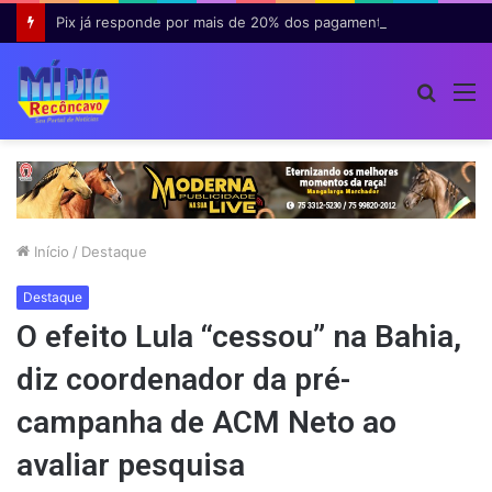
Pix já responde por mais de 20% dos pagamentos em bares e restaurantes no Brasil
Procur
M
por
Início
/
Destaque
Destaque
O efeito Lula “cessou” na Bahia,
diz coordenador da pré-
campanha de ACM Neto ao
avaliar pesquisa