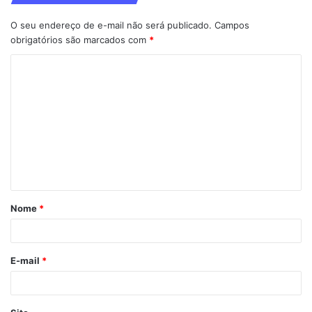
O seu endereço de e-mail não será publicado.
Campos
obrigatórios são marcados com
*
C
o
m
e
n
t
á
Nome
*
r
i
o
E-mail
*
*