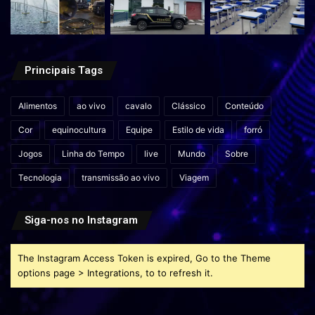
Principais Tags
Alimentos
ao vivo
cavalo
Clássico
Conteúdo
Cor
equinocultura
Equipe
Estilo de vida
forró
Jogos
Linha do Tempo
live
Mundo
Sobre
Tecnologia
transmissão ao vivo
Viagem
Siga-nos no Instagram
The Instagram Access Token is expired, Go to the Theme
options page > Integrations, to to refresh it.