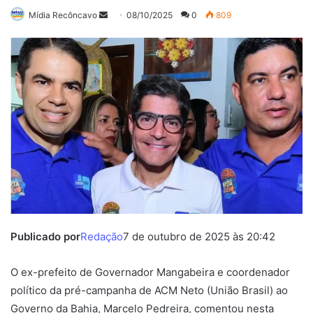
Mande
Mídia Recôncavo
08/10/2025
0
809
um
e-
mail
Publicado por
Redação
7 de outubro de 2025 às 20:42
O ex-prefeito de Governador Mangabeira e coordenador
político da pré-campanha de ACM Neto (União Brasil) ao
Governo da Bahia, Marcelo Pedreira, comentou nesta