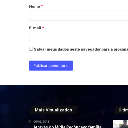
Nome
*
r
i
o
E-mail
*
*
Salvar meus dados neste navegador para a próxima
Mais Visualizados
Últi
06/06/2013
Através do Mídia Recôncavo família