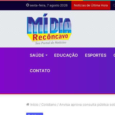
O
sexta-feira, 7 agosto 2026
Notícias de Última Hora
SAÚDE
EDUCAÇÃO
ESPORTES
CONTATO
Início
/
Cotidiano
/
Anvisa aprova consulta pública so