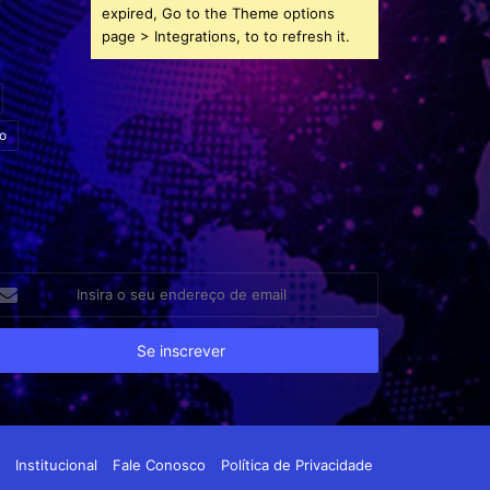
expired, Go to the Theme options
page > Integrations, to to refresh it.
o
sira
eu
dereço
e
ail
Institucional
Fale Conosco
Política de Privacidade