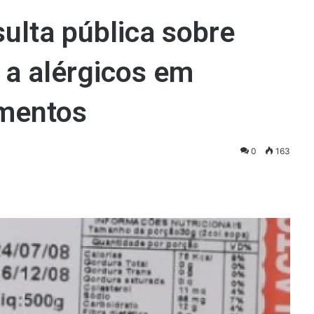
ulta pública sobre
 a alérgicos em
imentos
0
163