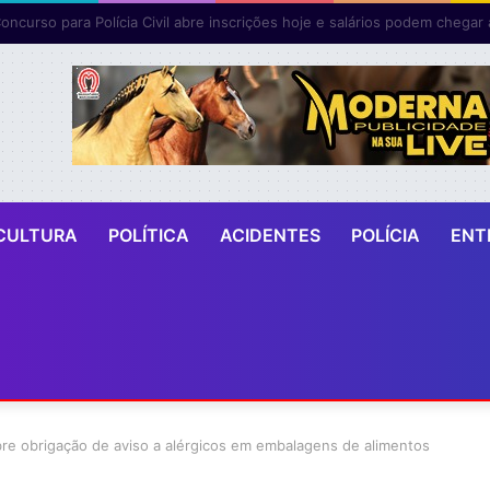
bras da Ponte Salvador- Vera Cruz avançam e já geram cerca de 600 
CULTURA
POLÍTICA
ACIDENTES
POLÍCIA
ENT
bre obrigação de aviso a alérgicos em embalagens de alimentos