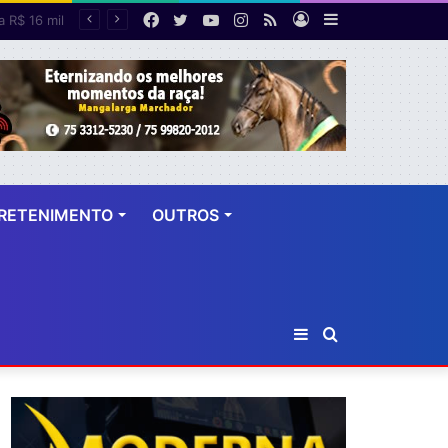
Facebook
Twitter
YouTube
Instagram
RSS
Entrar
Barra
empregos
Lateral
RETENIMENTO
OUTROS
Barra
Procurar
Lateral
por