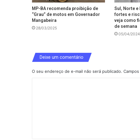
MP-BA recomenda proibição de
Sul, Norte 
“Grau” de motos em Governador
fortes e ris
Mangabeira
veja como fi
de semana
28/03/2025
05/04/2024
Deixe um comentário
O seu endereço de e-mail não será publicado.
Campos 
C
o
m
e
n
t
á