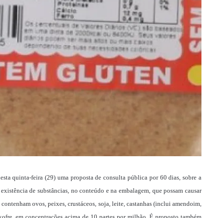
sta quinta-feira (29) uma proposta de consulta pública por 60 dias, sobre a
 a existência de substâncias, no conteúdo e na embalagem, que possam causar
 contenham ovos, peixes, crustáceos, soja, leite, castanhas (inclui amendoim,
enxofre, em concentrações acima de 10 partes por milhão. É proposto também