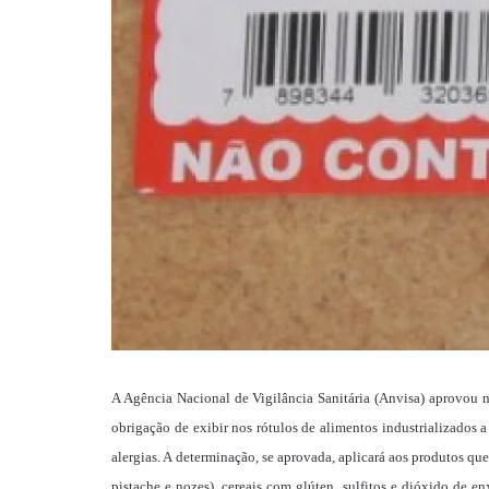
A Agência Nacional de Vigilância Sanitária (Anvisa) aprovou ne
obrigação de exibir nos rótulos de alimentos industrializados
alergias. A determinação, se aprovada, aplicará aos produtos que
pistache e nozes), cereais com glúten, sulfitos e dióxido de 