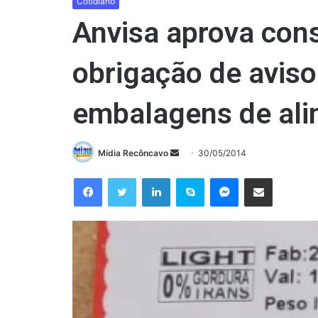
Cotidiano
Anvisa aprova cons
obrigação de aviso
embalagens de al
Mande
Mídia Recôncavo
30/05/2014
um
Facebook
Twitter
Linkedin
Skype
Messenger
Compartilhar via e-mail
e-
mail