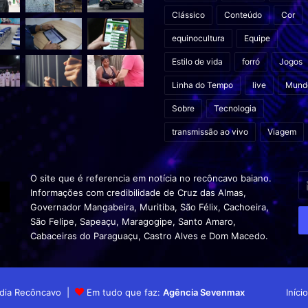
Clássico
Conteúdo
Cor
equinocultura
Equipe
Estilo de vida
forró
Jogos
Linha do Tempo
live
Mund
Sobre
Tecnologia
transmissão ao vivo
Viagem
In
O site que é referencia em notícia no recôncavo baiano.
o
Informações com credibilidade de Cruz das Almas,
s
Governador Mangabeira, Muritiba, São Félix, Cachoeira,
en
São Felipe, Sapeaçu, Maragogipe, Santo Amaro,
d
Cabaceiras do Paraguaçu, Castro Alves e Dom Macedo.
em
Mídia Recôncavo |
Em tudo que faz:
Agência Sevenmax
Início