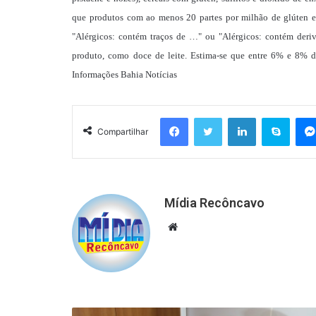
que produtos com ao menos 20 partes por milhão de glúten ex
"Alérgicos: contém traços de …" ou "Alérgicos: contém der
produto, como doce de leite. Estima-se que entre 6% e 8% d
Informações Bahia Notícias
Facebook
Twitter
Linkedin
Skyp
Compartilhar
Mídia Recôncavo
Website