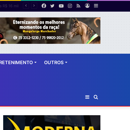
Facebook
Twitter
YouTube
Instagram
RSS
Entrar
Barra
empregos
Lateral
RETENIMENTO
OUTROS
Barra
Procurar
Lateral
por