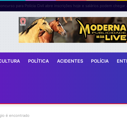
bras da Ponte Salvador- Vera Cruz avançam e já geram cerca de 600 
CULTURA
POLÍTICA
ACIDENTES
POLÍCIA
ENT
ágio é encontrado