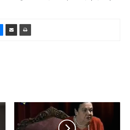
e
Messenger
Compartilhar via e-mail
Imprimir