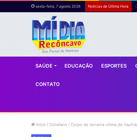
O
sexta-feira, 7 agosto 2026
Notícias de Última Hora
SAÚDE
EDUCAÇÃO
ESPORTES
CONTATO
Início
/
Cotidiano
/
Corpo de terceira vítima de naufr