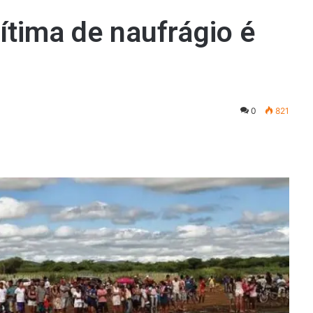
vítima de naufrágio é
0
821