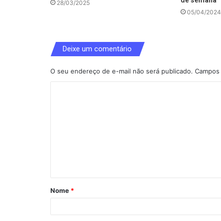
de semana
28/03/2025
05/04/2024
Deixe um comentário
O seu endereço de e-mail não será publicado.
Campos 
C
o
m
e
n
t
á
Nome
*
r
i