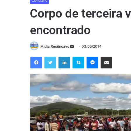
Cotidiano
Corpo de terceira 
encontrado
Mande
Mídia Recôncavo
03/05/2014
um
Facebook
Twitter
Linkedin
Skype
Messenger
Compartilhar via e-mail
e-
mail