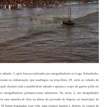
e sábado, 3, após buscas realizadas por mergulhadores no Lago Sobradinho,
inuam na embarcação, que naufragou na terça-feira, 29, entre as cidades de
ação durante toda a manhã deste sábado e apenas o corpo do garoto pôde ser
 os mergulhadores permaneceram submersos. Na sexta, 2, um mergulhador
viu uma mancha de óleo na altura do povoado de Itapera, no município de
34 foram resgatadas com vida, uma criança morreu e, depois, os corpos de