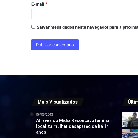
o
E-mail
*
*
Salvar meus dados neste navegador para a próxima
Mais Visualizados
Últi
06/06/2013
Através do Mídia Recôncavo família
localiza mulher desaparecida há 14
anos