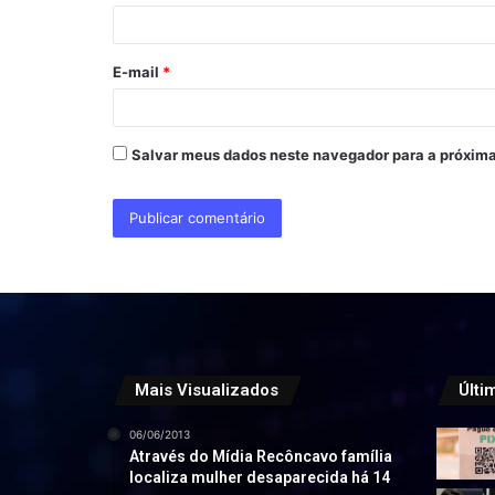
i
o
E-mail
*
*
Salvar meus dados neste navegador para a próxima
Mais Visualizados
Últi
06/06/2013
Através do Mídia Recôncavo família
localiza mulher desaparecida há 14