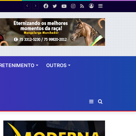
Facebook
Twitter
YouTube
Instagram
RSS
Entrar
Barra
Helicóptero da Polícia Civil estreia em operação na Bahia e auxilia na prisão de 14 suspeitos
Lateral
RETENIMENTO
OUTROS
Barra
Procurar
Lateral
por