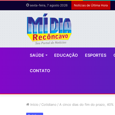
sexta-feira, 7 agosto 2026
Notícias de Última Hora
SAÚDE
EDUCAÇÃO
ESPORTES
CONTATO
Início
/
Cotidiano
/
A cinco dias do fim do prazo, 40%