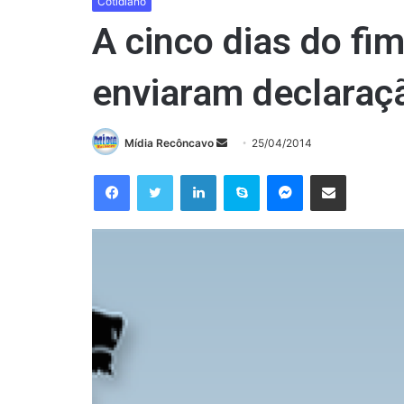
Cotidiano
A cinco dias do fi
enviaram declaraç
Mande
Mídia Recôncavo
25/04/2014
um
Facebook
Twitter
Linkedin
Skype
Messenger
Compartilhar via e-mail
e-
mail