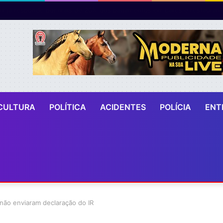
CULTURA
POLÍTICA
ACIDENTES
POLÍCIA
ENT
 não enviaram declaração do IR