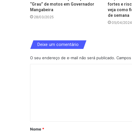
“Grau” de motos em Governador
fortes e ris
Mangabeira
veja como fi
de semana
28/03/2025
05/04/2024
Deixe um comentário
O seu endereço de e-mail não será publicado.
Campos 
C
o
m
e
n
t
á
Nome
*
r