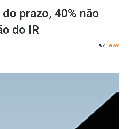
m do prazo, 40% não
ão do IR
0
859