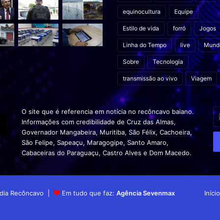
equinocultura
Equipe
Estilo de vida
forró
Jogos
Linha do Tempo
live
Mund
Sobre
Tecnologia
transmissão ao vivo
Viagem
In
O site que é referencia em notícia no recôncavo baiano.
o
Informações com credibilidade de Cruz das Almas,
s
Governador Mangabeira, Muritiba, São Félix, Cachoeira,
en
São Felipe, Sapeaçu, Maragogipe, Santo Amaro,
d
Cabaceiras do Paraguaçu, Castro Alves e Dom Macedo.
em
Mídia Recôncavo |
Em tudo que faz:
Agência Sevenmax
Início