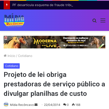
PF desarticula esquema de fraude tributária com falsas permissões de táxi na Bahia; agentes públicos são afastados
Procur
M
por
Início
/
Cotidiano
Cotidiano
Projeto de lei obriga
prestadoras de serviço público a
divulgar planilhas de custo
Mande
Mídia Recôncavo
22/04/2014
0
168