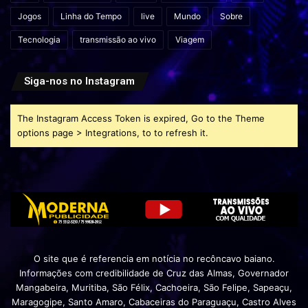
Jogos
Linha do Tempo
live
Mundo
Sobre
Tecnologia
transmissão ao vivo
Viagem
Siga-nos no Instagram
The Instagram Access Token is expired, Go to the Theme
options page > Integrations, to to refresh it.
O site que é referencia em notícia no recôncavo baiano.
Informações com credibilidade de Cruz das Almas, Governador
Mangabeira, Muritiba, São Félix, Cachoeira, São Felipe, Sapeaçu,
Maragogipe, Santo Amaro, Cabaceiras do Paraguaçu, Castro Alves