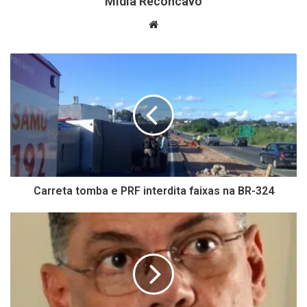
Mídia Recôncavo
Website
Carreta tomba e PRF interdita faixas na BR-324