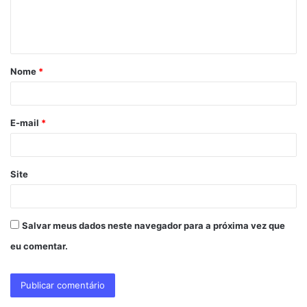
n
t
á
Nome
*
r
i
o
E-mail
*
*
Site
Salvar meus dados neste navegador para a próxima vez que
eu comentar.