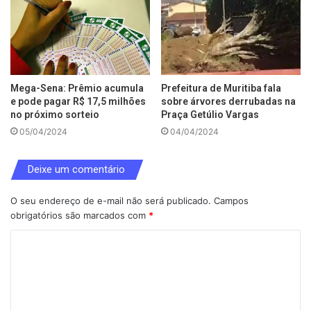
Mega-Sena: Prêmio acumula
Prefeitura de Muritiba fala
e pode pagar R$ 17,5 milhões
sobre árvores derrubadas na
no próximo sorteio
Praça Getúlio Vargas
05/04/2024
04/04/2024
Deixe um comentário
O seu endereço de e-mail não será publicado.
Campos
obrigatórios são marcados com
*
C
o
m
e