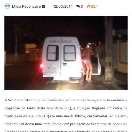
Mande
Mídia Recôncavo
12/03/2014
0
897
um
e-
mail
A Secretaria Municipal de Saúde de Cachoeira explicou, em
nota enviada à
imprensa
na tarde desta terça-feira (11), a situação flagrada em vídeo na
madrugada da segunda (10) em uma rua da Pituba, em Salvador. No registro,
uma travesti deixa uma ambulância com plotagem da Secretaria de Saúde do
Estado (Sesab). Apesar de o cinegrafista ter informado que a placa do veículo