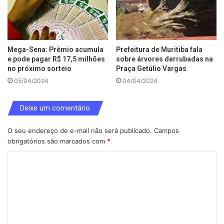
Mega-Sena: Prêmio acumula
Prefeitura de Muritiba fala
e pode pagar R$ 17,5 milhões
sobre árvores derrubadas na
no próximo sorteio
Praça Getúlio Vargas
05/04/2024
04/04/2024
Deixe um comentário
O seu endereço de e-mail não será publicado.
Campos
obrigatórios são marcados com
*
C
o
m
e
n