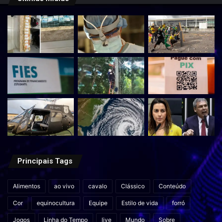
Principais Tags
Alimentos
ao vivo
cavalo
Clássico
Conteúdo
Cor
equinocultura
Equipe
Estilo de vida
forró
Jogos
Linha do Tempo
live
Mundo
Sobre