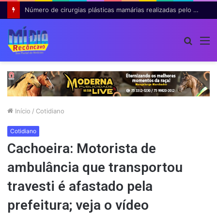
Número de cirurgias plásticas mamárias realizadas pelo SUS cresce 54% em dez anos
Procur
M
por
Início
/
Cotidiano
Cotidiano
Cachoeira: Motorista de
ambulância que transportou
travesti é afastado pela
prefeitura; veja o vídeo