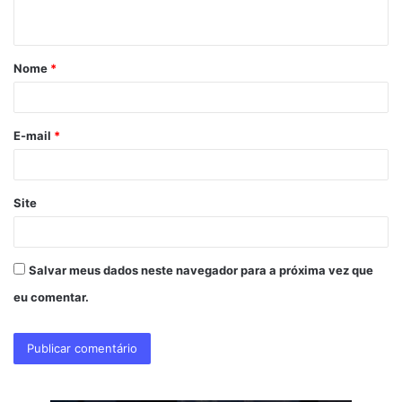
t
á
Nome
*
r
i
o
E-mail
*
*
Site
Salvar meus dados neste navegador para a próxima vez que
eu comentar.