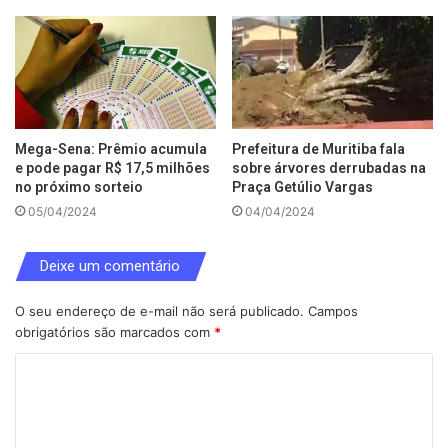
Mega-Sena: Prêmio acumula
Prefeitura de Muritiba fala
e pode pagar R$ 17,5 milhões
sobre árvores derrubadas na
no próximo sorteio
Praça Getúlio Vargas
05/04/2024
04/04/2024
Deixe um comentário
O seu endereço de e-mail não será publicado.
Campos
obrigatórios são marcados com
*
C
o
m