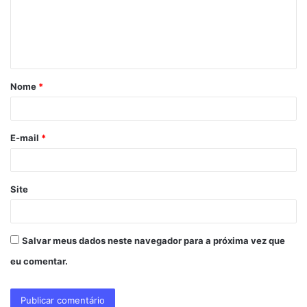
e
n
t
á
Nome
*
r
i
o
E-mail
*
*
Site
Salvar meus dados neste navegador para a próxima vez que
eu comentar.