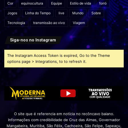
Cor
equinocultura
Equipe
Estilo de vida
forró
Jogos
Linha do Tempo
live
Mundo
Sobre
Tecnologia
transmissão ao vivo
Viagem
Siga-nos no Instagram
The Instagram Access Token is expired, Go to the Theme
options page > Integrations, to to refresh it.
O site que é referencia em notícia no recôncavo baiano.
Informações com credibilidade de Cruz das Almas, Governador
Mangabeira, Muritiba, São Félix, Cachoeira, São Felipe, Sapeaçu,