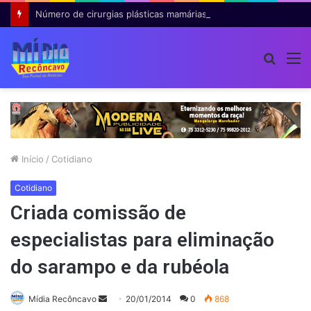
Número de cirurgias plásticas mamárias realizadas pelo SUS cresce 54% em dez anos
Procur
M
por
Início
/
Cotidiano
Cotidiano
Criada comissão de
especialistas para eliminação
do sarampo e da rubéola
Mande
Mídia Recôncavo
20/01/2014
0
868