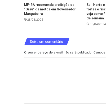
MP-BA recomenda proibição de
Sul, Norte 
“Grau” de motos em Governador
fortes e ris
Mangabeira
veja como fi
de semana
28/03/2025
05/04/2024
Deixe um comentário
O seu endereço de e-mail não será publicado.
Campos 
C
o
m
e
n
t
á