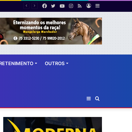
Facebook
Twitter
YouTube
Instagram
RSS
Entrar
Barra
 dez anos
Lateral
RETENIMENTO
OUTROS
Barra
Procurar
Lateral
por