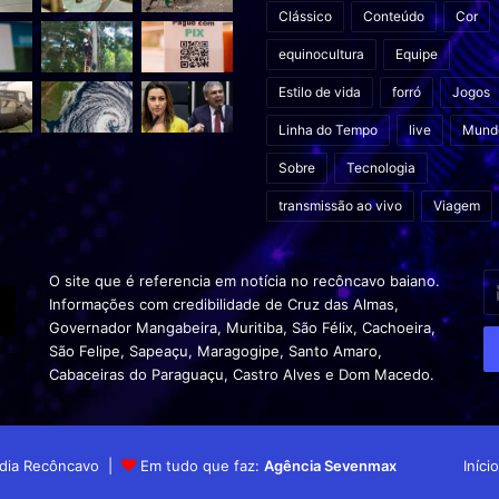
Clássico
Conteúdo
Cor
equinocultura
Equipe
Estilo de vida
forró
Jogos
Linha do Tempo
live
Mund
Sobre
Tecnologia
transmissão ao vivo
Viagem
In
O site que é referencia em notícia no recôncavo baiano.
o
Informações com credibilidade de Cruz das Almas,
s
Governador Mangabeira, Muritiba, São Félix, Cachoeira,
en
São Felipe, Sapeaçu, Maragogipe, Santo Amaro,
d
Cabaceiras do Paraguaçu, Castro Alves e Dom Macedo.
em
Mídia Recôncavo |
Em tudo que faz:
Agência Sevenmax
Início