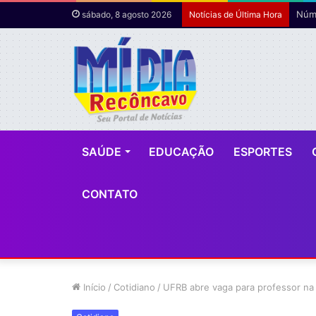
Núme
sábado, 8 agosto 2026
Notícias de Última Hora
SAÚDE
EDUCAÇÃO
ESPORTES
CONTATO
Início
/
Cotidiano
/
UFRB abre vaga para professor na