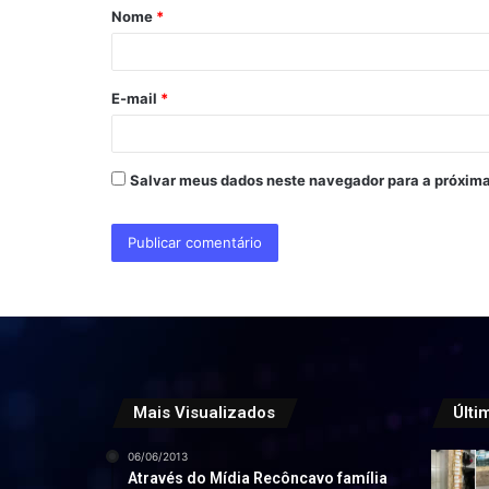
Nome
*
r
i
o
E-mail
*
*
Salvar meus dados neste navegador para a próxima
Mais Visualizados
Últi
06/06/2013
Através do Mídia Recôncavo família