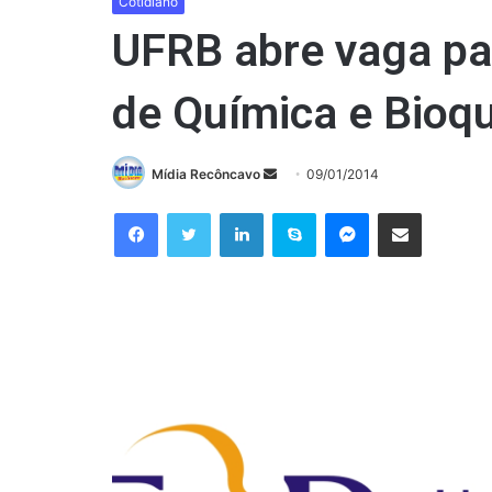
Cotidiano
UFRB abre vaga pa
de Química e Bioq
Mande
Mídia Recôncavo
09/01/2014
um
Facebook
Twitter
Linkedin
Skype
Messenger
Compartilhar via e-mail
e-
mail