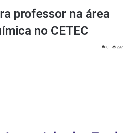
ra professor na área
uímica no CETEC
0
297