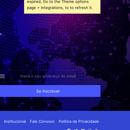
expired, Go to the Theme options
page > Integrations, to to refresh it.
o
sira
eu
dereço
e
ail
Institucional
Fale Conosco
Política de Privacidade