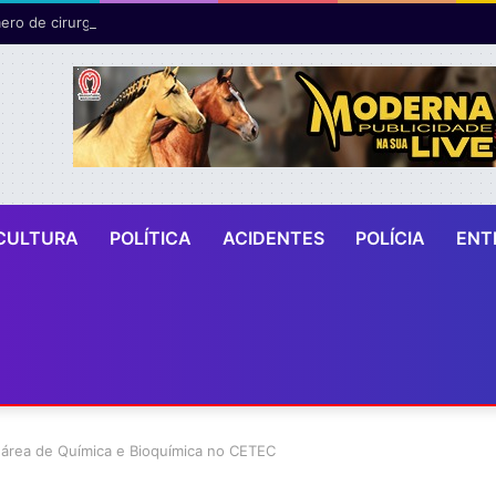
ro de cirurgias plásticas mamárias realizadas pelo SUS cresce 54% em
CULTURA
POLÍTICA
ACIDENTES
POLÍCIA
ENT
 área de Química e Bioquímica no CETEC