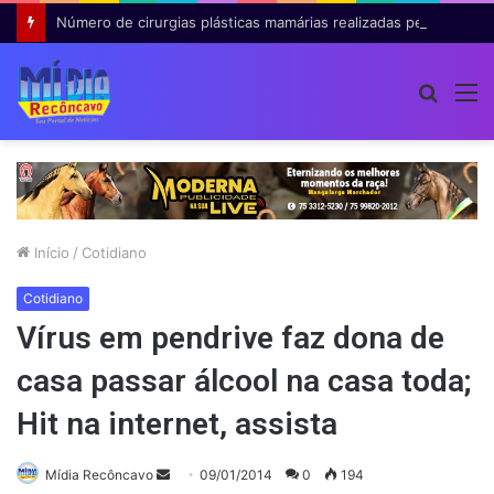
Número de cirurgias plásticas mamárias realizadas pelo SUS cresce 54% em dez anos
Procur
M
por
Início
/
Cotidiano
Cotidiano
Vírus em pendrive faz dona de
casa passar álcool na casa toda;
Hit na internet, assista
Mande
Mídia Recôncavo
09/01/2014
0
194