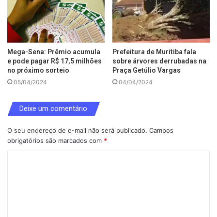
Mega-Sena: Prêmio acumula
Prefeitura de Muritiba fala
e pode pagar R$ 17,5 milhões
sobre árvores derrubadas na
no próximo sorteio
Praça Getúlio Vargas
05/04/2024
04/04/2024
Deixe um comentário
O seu endereço de e-mail não será publicado.
Campos
obrigatórios são marcados com
*
C
o
m
e
n