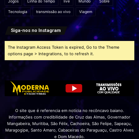
Jogos
Linha do Tempo
live
Mundo
Sobre
Tecnologia
transmissão ao vivo
Viagem
Siga-nos no Instagram
The Instagram Access Token is expired, Go to the Theme
options page > Integrations, to to refresh it.
O site que é referencia em notícia no recôncavo baiano.
Informações com credibilidade de Cruz das Almas, Governador
Mangabeira, Muritiba, São Félix, Cachoeira, São Felipe, Sapeaçu,
Maragogipe, Santo Amaro, Cabaceiras do Paraguaçu, Castro Alves
e Dom Macedo.