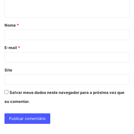
t
á
Nome
*
r
i
o
E-mail
*
*
Site
Salvar meus dados neste navegador para a próxima vez que
eu comentar.