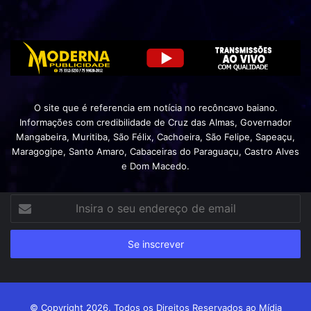
O site que é referencia em notícia no recôncavo baiano.
Informações com credibilidade de Cruz das Almas, Governador
Mangabeira, Muritiba, São Félix, Cachoeira, São Felipe, Sapeaçu,
Maragogipe, Santo Amaro, Cabaceiras do Paraguaçu, Castro Alves
e Dom Macedo.
Insira
o
seu
endereço
de
email
© Copyright 2026, Todos os Direitos Reservados ao Mídia