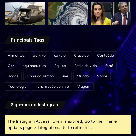
Principais Tags
Alimentos
ao vivo
cavalo
Clássico
Conteúdo
Cor
equinocultura
Equipe
Estilo de vida
forró
Jogos
Linha do Tempo
live
Mundo
Sobre
Tecnologia
transmissão ao vivo
Viagem
Siga-nos no Instagram
The Instagram Access Token is expired, Go to the Theme
options page > Integrations, to to refresh it.