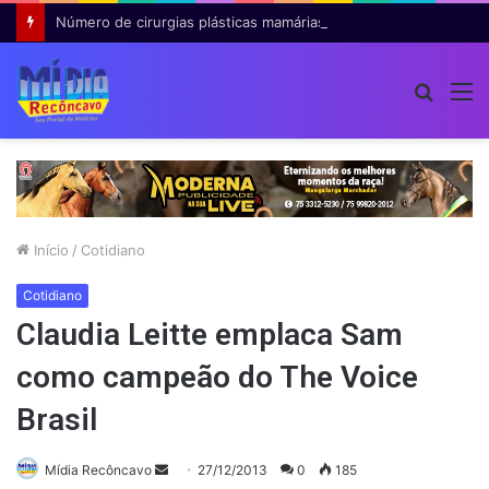
Número de cirurgias plásticas mamárias realizadas pelo SUS cresce 54% em dez anos
Procur
M
por
Início
/
Cotidiano
Cotidiano
Claudia Leitte emplaca Sam
como campeão do The Voice
Brasil
Mande
Mídia Recôncavo
27/12/2013
0
185