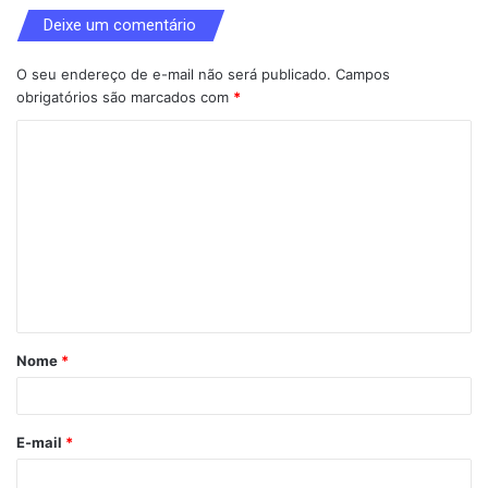
Deixe um comentário
O seu endereço de e-mail não será publicado.
Campos
obrigatórios são marcados com
*
C
o
m
e
n
t
á
Nome
*
r
i
o
E-mail
*
*