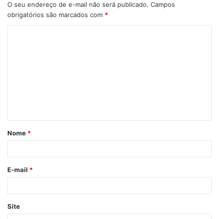
O seu endereço de e-mail não será publicado.
Campos
obrigatórios são marcados com
*
C
o
m
e
n
t
á
Nome
*
r
i
o
E-mail
*
*
Site