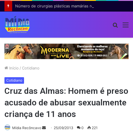
Número de cirurgias plásticas mamárias realizadas pelo SUS cresce 54% em dez anos
Procur
M
por
Início
/
Cotidiano
Cotidiano
Cruz das Almas: Homem é preso
acusado de abusar sexualmente
criança de 11 anos
Mande
Mídia Recôncavo
25/09/2013
0
221