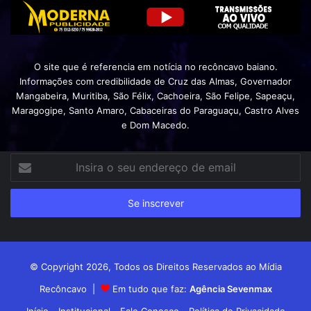
O site que é referencia em notícia no recôncavo baiano.
Informações com credibilidade de Cruz das Almas, Governador
Mangabeira, Muritiba, São Félix, Cachoeira, São Felipe, Sapeaçu,
Maragogipe, Santo Amaro, Cabaceiras do Paraguaçu, Castro Alves
e Dom Macedo.
Insira
o
seu
endereço
de
email
© Copyright 2026, Todos os Direitos Reservados ao Mídia
Recôncavo |
Em tudo que faz:
Agência Sevenmax