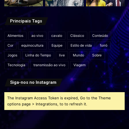
Principais Tags
Alimentos
ao vivo
cavalo
Clássico
Conteúdo
Cor
equinocultura
Equipe
Estilo de vida
forró
Jogos
Linha do Tempo
live
Mundo
Sobre
Tecnologia
transmissão ao vivo
Viagem
Siga-nos no Instagram
The Instagram Access Token is expired, Go to the Theme
options page > Integrations, to to refresh it.