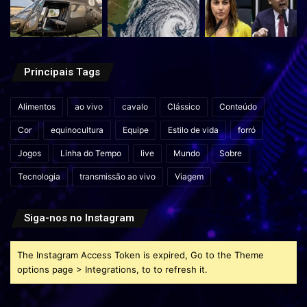
Principais Tags
Alimentos
ao vivo
cavalo
Clássico
Conteúdo
Cor
equinocultura
Equipe
Estilo de vida
forró
Jogos
Linha do Tempo
live
Mundo
Sobre
Tecnologia
transmissão ao vivo
Viagem
Siga-nos no Instagram
The Instagram Access Token is expired, Go to the Theme
options page > Integrations, to to refresh it.