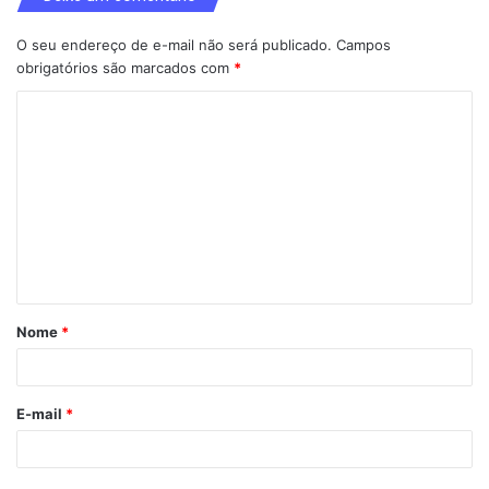
O seu endereço de e-mail não será publicado.
Campos
obrigatórios são marcados com
*
C
o
m
e
n
t
á
Nome
*
r
i
o
E-mail
*
*