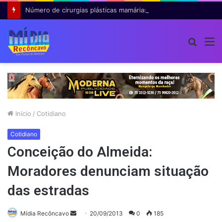
Número de cirurgias plásticas mamárias realizadas pelo SUS cresce 54% em dez anos
Procur
M
por
Início
/
Cotidiano
Cotidiano
Conceição do Almeida:
Moradores denunciam situação
das estradas
Mande
Mídia Recôncavo
20/09/2013
0
185