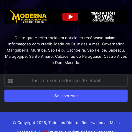
O site que é referencia em notícia no recôncavo baiano.
Informações com credibilidade de Cruz das Almas, Governador
Mangabeira, Muritiba, São Félix, Cachoeira, São Felipe, Sapeaçu,
Maragogipe, Santo Amaro, Cabaceiras do Paraguaçu, Castro Alves
e Dom Macedo.
Insira
o
seu
endereço
de
email
© Copyright 2026, Todos os Direitos Reservados ao Mídia