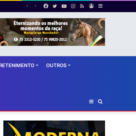
Facebook
Twitter
YouTube
Instagram
RSS
Entrar
Barra
Número de cirurgias plásticas mamárias realizadas pelo SUS cresce 54% em dez anos
Lateral
RETENIMENTO
OUTROS
Barra
Procurar
Lateral
por