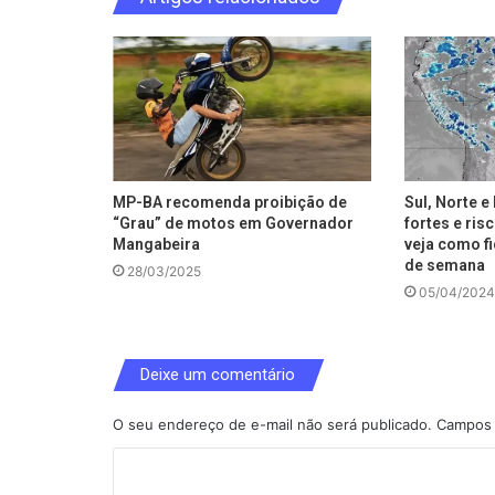
MP-BA recomenda proibição de
Sul, Norte 
“Grau” de motos em Governador
fortes e ris
Mangabeira
veja como fi
de semana
28/03/2025
05/04/2024
Deixe um comentário
O seu endereço de e-mail não será publicado.
Campos 
C