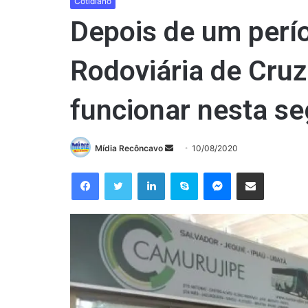
Cotidiano
Depois de um perí
Rodoviária de Cruz
funcionar nesta s
Mande
Mídia Recôncavo
10/08/2020
um
Facebook
Twitter
Linkedin
Skype
Messenger
Compartilhar via e-mail
e-
mail