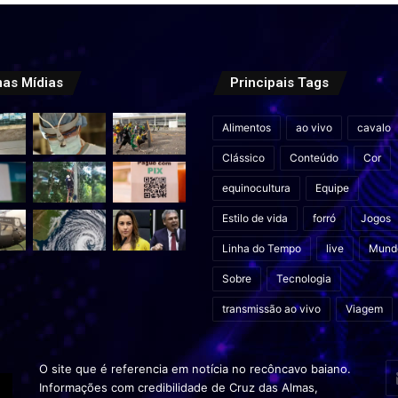
mas Mídias
Principais Tags
Alimentos
ao vivo
cavalo
Clássico
Conteúdo
Cor
equinocultura
Equipe
Estilo de vida
forró
Jogos
Linha do Tempo
live
Mund
Sobre
Tecnologia
transmissão ao vivo
Viagem
In
O site que é referencia em notícia no recôncavo baiano.
o
Informações com credibilidade de Cruz das Almas,