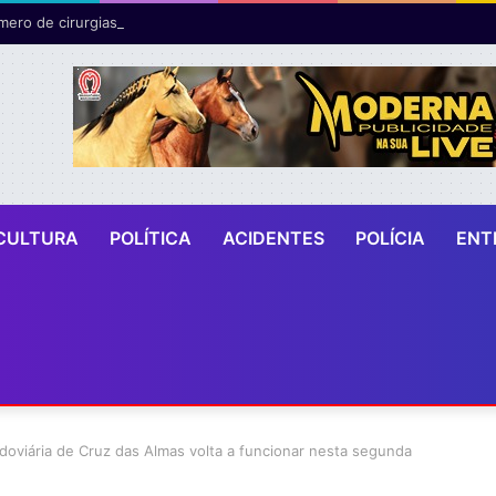
CULTURA
POLÍTICA
ACIDENTES
POLÍCIA
ENT
oviária de Cruz das Almas volta a funcionar nesta segunda