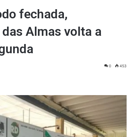
odo fechada,
 das Almas volta a
egunda
0
453