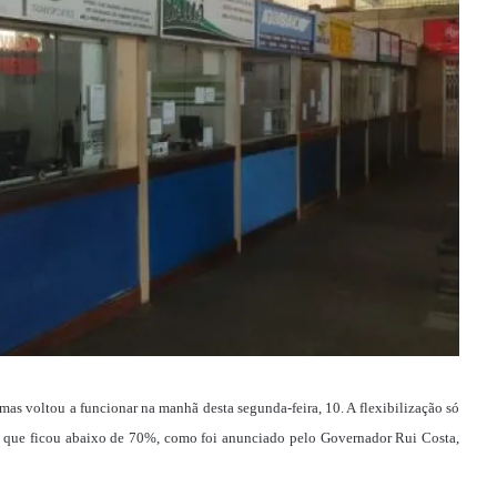
mas voltou a funcionar na manhã desta segunda-feira, 10. A flexibilização só
o que ficou abaixo de 70%, como foi anunciado pelo Governador Rui Costa,