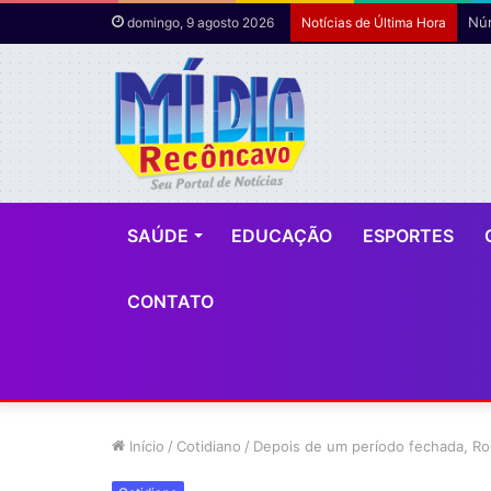
domingo, 9 agosto 2026
Notícias de Última Hora
SAÚDE
EDUCAÇÃO
ESPORTES
CONTATO
Início
/
Cotidiano
/
Depois de um período fechada, Rod