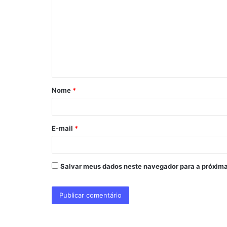
o
m
e
n
t
á
Nome
*
r
i
o
E-mail
*
*
Salvar meus dados neste navegador para a próxima