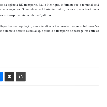
or da agência RD transporte, Paulo Henrique, informou que o terminal está
 passageiros. “O movimento é bastante tímido, mas a expectativa é que a
ar o transporte intermunicipal”, afirmou.
o disponíveis a população, mas a tendência é aumentar. Segundo informações
s durante o decreto estadual, que proibia o transporte de passageiros entre as
e
Messenger
Compartilhar via e-mail
Imprimir