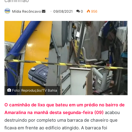
caminhão
Mande
Mídia Recôncavo
09/08/2021
0
956
um
e-
mail
Foto: Reprodução/TV Bahia
O caminhão de lixo que bateu em um prédio no bairro de
Amaralina na manhã desta segunda-feira (09)
acabou
destruindo por completo uma barraca de chaveiro que
ficava em frente ao edificio atingido. A barraca foi