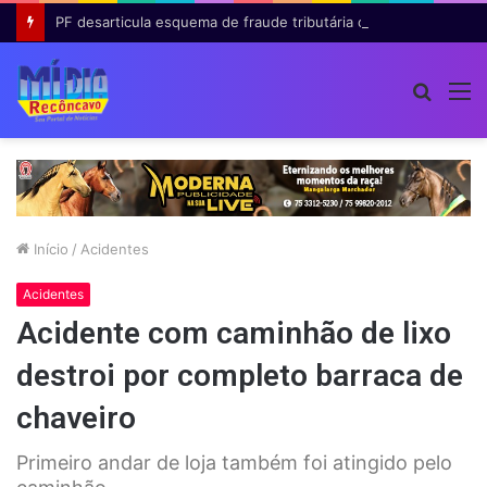
PF desarticula esquema de fraude tributária com falsas permissões de táxi na Bahia; agentes públicos são afastados
Procur
M
por
Início
/
Acidentes
Acidentes
Acidente com caminhão de lixo
destroi por completo barraca de
chaveiro
Primeiro andar de loja também foi atingido pelo