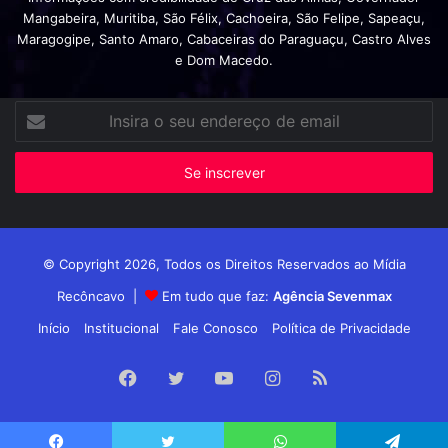
Mangabeira, Muritiba, São Félix, Cachoeira, São Felipe, Sapeaçu,
Maragogipe, Santo Amaro, Cabaceiras do Paraguaçu, Castro Alves
e Dom Macedo.
Insira
o
seu
endereço
de
email
© Copyright 2026, Todos os Direitos Reservados ao Mídia
Recôncavo |
Em tudo que faz:
Agência Sevenmax
Início
Institucional
Fale Conosco
Política de Privacidade
Facebook
Twitter
YouTube
Instagram
RSS