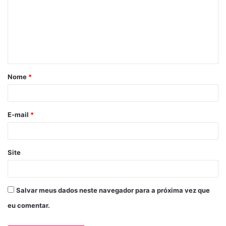
m
e
n
t
á
Nome
*
r
i
o
E-mail
*
*
Site
Salvar meus dados neste navegador para a próxima vez que
eu comentar.