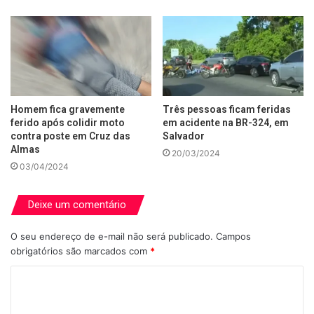
Homem fica gravemente
Três pessoas ficam feridas
ferido após colidir moto
em acidente na BR-324, em
contra poste em Cruz das
Salvador
Almas
20/03/2024
03/04/2024
Deixe um comentário
O seu endereço de e-mail não será publicado.
Campos
obrigatórios são marcados com
*
C
o