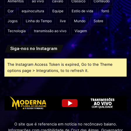
Alimentos
ao vivo
cavalo
Clássico
Conteúdo
Cor
equinocultura
Equipe
Estilo de vida
forró
Jogos
Linha do Tempo
live
Mundo
Sobre
Tecnologia
transmissão ao vivo
Viagem
Siga-nos no Instagram
The Instagram Access Token is expired, Go to the Theme
options page > Integrations, to to refresh it.
O site que é referencia em notícia no recôncavo baiano.
Informações com credibilidade de Cruz das Almas, Governador