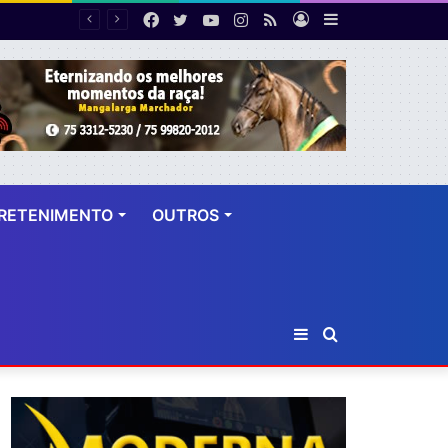
Facebook
Twitter
YouTube
Instagram
RSS
Entrar
Barra
 dez anos
Lateral
RETENIMENTO
OUTROS
Barra
Procurar
Lateral
por