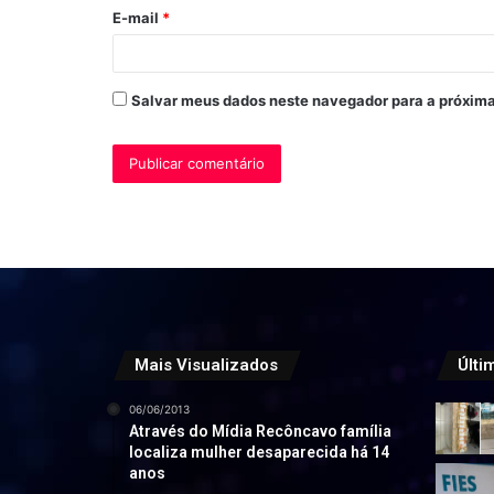
o
E-mail
*
*
Salvar meus dados neste navegador para a próxima
Mais Visualizados
Últi
06/06/2013
Através do Mídia Recôncavo família
localiza mulher desaparecida há 14
anos