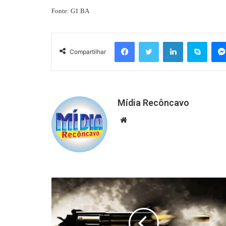
Fonte: G1 BA
Facebook
Twitter
Linkedin
Skyp
Compartilhar
Mídia Recôncavo
Website