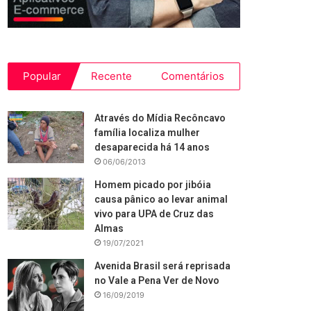
Popular
Recente
Comentários
Através do Mídia Recôncavo
família localiza mulher
desaparecida há 14 anos
06/06/2013
Homem picado por jibóia
causa pânico ao levar animal
vivo para UPA de Cruz das
Almas
19/07/2021
Avenida Brasil será reprisada
no Vale a Pena Ver de Novo
16/09/2019