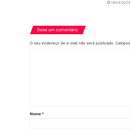
18/04/2024
Deixe um comentário
O seu endereço de e-mail não será publicado.
Campos 
C
o
m
e
n
t
á
Nome
*
r
i