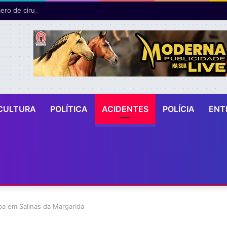
ro de cirurgias plásticas mamárias realizadas pelo SUS cresce 54% em
CULTURA
POLÍTICA
ACIDENTES
POLÍCIA
ENT
ba em Salinas da Margarida