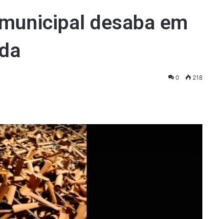
 municipal desaba em
ida
0
218