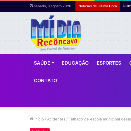
Núme
sábado, 8 agosto 2026
Notícias de Última Hora
SAÚDE
EDUCAÇÃO
ESPORTES
CONTATO
Início
/
Acidentes
/
Telhado de escola municipal desa