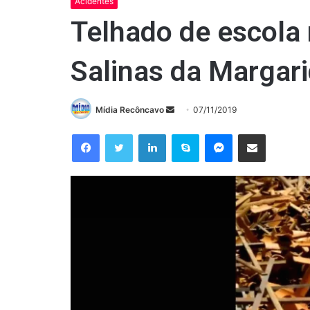
Acidentes
Telhado de escola
Salinas da Margar
Mande
Mídia Recôncavo
07/11/2019
um
Facebook
Twitter
Linkedin
Skype
Messenger
Compartilhar via e-mail
e-
mail