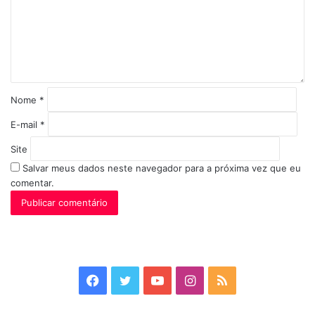
n
t
á
r
i
o
*
Nome
*
E-mail
*
Site
Salvar meus dados neste navegador para a próxima vez que eu
comentar.
Facebook
Twitter
YouTube
Instagram
RSS