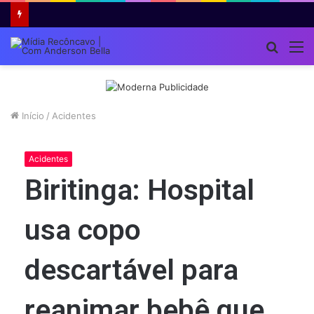
Procur
M
por
Início
/
Acidentes
Acidentes
Biritinga: Hospital
usa copo
descartável para
reanimar bebê que