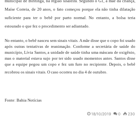
municipal de Biritinga, na região sisaleira. Segundo o G1, a mãe da criança,
Maíse Correia, de 20 anos, o fato começou porque ela não tinha dilatação
suficiente para ter o bebê por parto normal. No entanto, a bolsa teria
estourado o que fez o procedimento ser adiantado.
No entanto, o bebê nasceu sem sinais vitais. A mãe disse que o copo foi usado
após outras tentativas de reanimação. Conforme a secretária de saúde do
município, Lívia Santos, a unidade de saúde tinha uma máscara de oxigênio,
mas o material estava sujo por ter sido usado momentos antes. Santos disse
que a equipe pegou um copo e fez um furo no recipiente. Depois, o bebê
recobrou os sinais vitais. O caso ocorreu no dia 4 de outubro.
Fonte: Bahia Notícias
Mande
18/10/2019
0
230
um
e-
mail