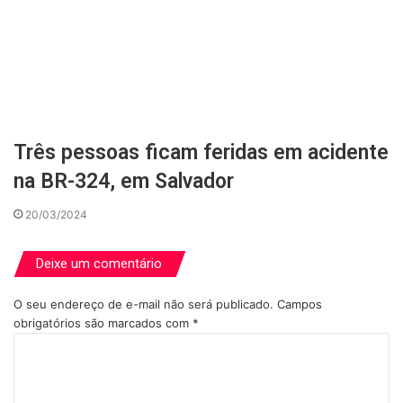
Três pessoas ficam feridas em acidente
na BR-324, em Salvador
20/03/2024
Deixe um comentário
O seu endereço de e-mail não será publicado.
Campos
obrigatórios são marcados com
*
C
o
m
e