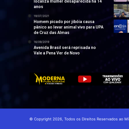
localiza mulher desaparecida há 14
anos
19/07/2021
Homem picado por jibóia causa
pânico ao levar animal vivo para UPA
de Cruz das Almas
16/09/2019
Avenida Brasil será reprisada no
Vale a Pena Ver de Novo
© Copyright 2026, Todos os Direitos Reservados ao 