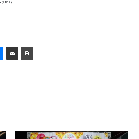
a (DPT).
e
Messenger
Compartilhar via e-mail
Imprimir