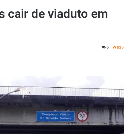
cair de viaduto em
0
930