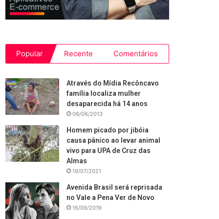
Popular
Recente
Comentários
Através do Mídia Recôncavo
família localiza mulher
desaparecida há 14 anos
06/06/2013
Homem picado por jibóia
causa pânico ao levar animal
vivo para UPA de Cruz das
Almas
19/07/2021
Avenida Brasil será reprisada
no Vale a Pena Ver de Novo
16/09/2019