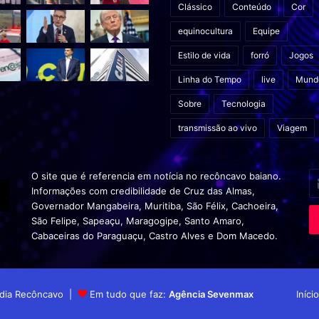
Clássico
Conteúdo
Cor
equinocultura
Equipe
Estilo de vida
forró
Jogos
Linha do Tempo
live
Mund
Sobre
Tecnologia
transmissão ao vivo
Viagem
In
O site que é referencia em notícia no recôncavo baiano.
o
Informações com credibilidade de Cruz das Almas,
s
Governador Mangabeira, Muritiba, São Félix, Cachoeira,
en
São Felipe, Sapeaçu, Maragogipe, Santo Amaro,
d
Cabaceiras do Paraguaçu, Castro Alves e Dom Macedo.
em
Mídia Recôncavo |
Em tudo que faz:
Agência Sevenmax
Início