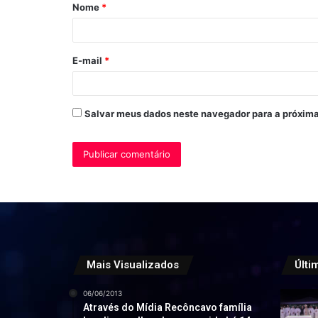
Nome
*
r
i
o
E-mail
*
*
Salvar meus dados neste navegador para a próxima
Mais Visualizados
Últi
06/06/2013
Através do Mídia Recôncavo família