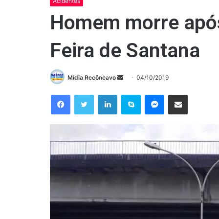
Acidentes
Homem morre após 
Feira de Santana
Mande
Mídia Recôncavo
04/10/2019
um
Facebook
Twitter
Linkedin
Skype
Messenger
Compartilhar via e-mail
e-
mail