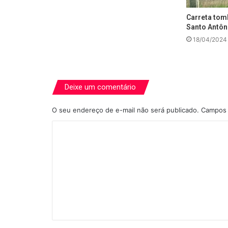
Carreta tom
Santo Antôn
18/04/2024
Deixe um comentário
O seu endereço de e-mail não será publicado.
Campos 
C
o
m
e
n
t
á