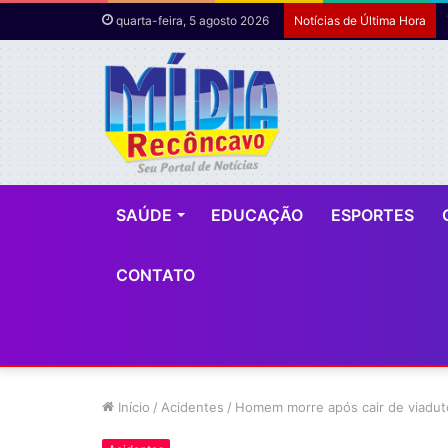
quarta-feira, 5 agosto 2026
Notícias de Última Hora
SAÚDE
EDUCAÇÃO
ESPORTES
CONTATO
Início
/
Acidentes
/
Homem morre após cair de viadut