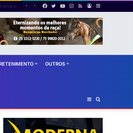
Facebook
Twitter
YouTube
Instagram
RSS
Entrar
Barra
Polícia cumpre mandado de prisão contra investigado por roubo majorado em Cruz das Almas
Lateral
RETENIMENTO
OUTROS
Barra
Procurar
Lateral
por