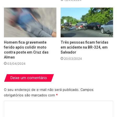
Homem fica gravemente
Três pessoas ficam feridas
ferido após colidir moto
em acidente na BR-324, em
contra poste em Cruz das
Salvador
Almas
20/03/2024
03/04/2024
Deixe um comentário
O seu endereço de e-mail não será publicado.
Campos
obrigatórios são marcados com
*
C
o