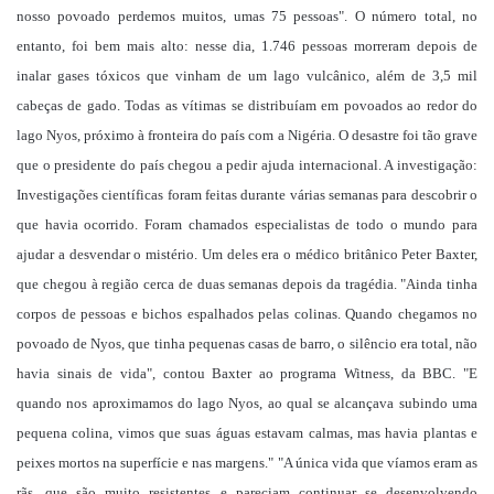
nosso povoado perdemos muitos, umas 75 pessoas". O número total, no
entanto, foi bem mais alto: nesse dia, 1.746 pessoas morreram depois de
inalar gases tóxicos que vinham de um lago vulcânico, além de 3,5 mil
cabeças de gado. Todas as vítimas se distribuíam em povoados ao redor do
lago Nyos, próximo à fronteira do país com a Nigéria. O desastre foi tão grave
que o presidente do país chegou a pedir ajuda internacional. A investigação:
Investigações científicas foram feitas durante várias semanas para descobrir o
que havia ocorrido. Foram chamados especialistas de todo o mundo para
ajudar a desvendar o mistério. Um deles era o médico britânico Peter Baxter,
que chegou à região cerca de duas semanas depois da tragédia. "Ainda tinha
corpos de pessoas e bichos espalhados pelas colinas. Quando chegamos no
povoado de Nyos, que tinha pequenas casas de barro, o silêncio era total, não
havia sinais de vida", contou Baxter ao programa Witness, da BBC. "E
quando nos aproximamos do lago Nyos, ao qual se alcançava subindo uma
pequena colina, vimos que suas águas estavam calmas, mas havia plantas e
peixes mortos na superfície e nas margens." "A única vida que víamos eram as
rãs, que são muito resistentes e pareciam continuar se desenvolvendo