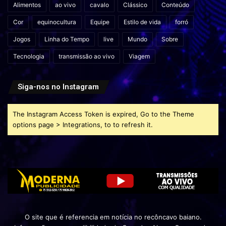
Alimentos
ao vivo
cavalo
Clássico
Conteúdo
Cor
equinocultura
Equipe
Estilo de vida
forró
Jogos
Linha do Tempo
live
Mundo
Sobre
Tecnologia
transmissão ao vivo
Viagem
Siga-nos no Instagram
The Instagram Access Token is expired, Go to the Theme
options page > Integrations, to to refresh it.
O site que é referencia em notícia no recôncavo baiano.