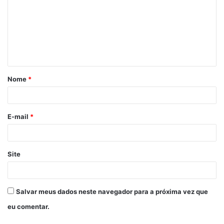
m
e
n
t
á
Nome
*
r
i
o
E-mail
*
*
Site
Salvar meus dados neste navegador para a próxima vez que
eu comentar.