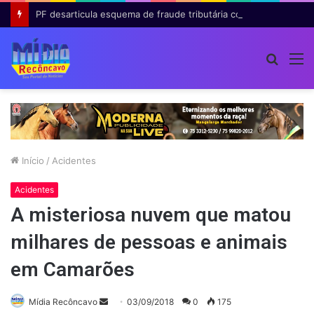
PF desarticula esquema de fraude tributária com falsas permissões de táxi na Bahia; agentes públicos são afastados
Procur
M
por
Início
/
Acidentes
Acidentes
A misteriosa nuvem que matou
milhares de pessoas e animais
em Camarões
Mande
Mídia Recôncavo
03/09/2018
0
175