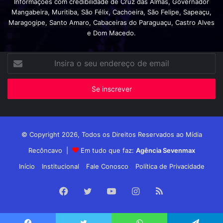
Informações com credibilidade de Cruz das Almas, Governador
Mangabeira, Muritiba, São Félix, Cachoeira, São Felipe, Sapeaçu,
Maragogipe, Santo Amaro, Cabaceiras do Paraguaçu, Castro Alves
e Dom Macedo.
Insira
o
seu
endereço
de
email
© Copyright 2026, Todos os Direitos Reservados ao Mídia
Recôncavo |
Em tudo que faz:
Agência Sevenmax
Início
Institucional
Fale Conosco
Política de Privacidade
Facebook
Twitter
YouTube
Instagram
RSS