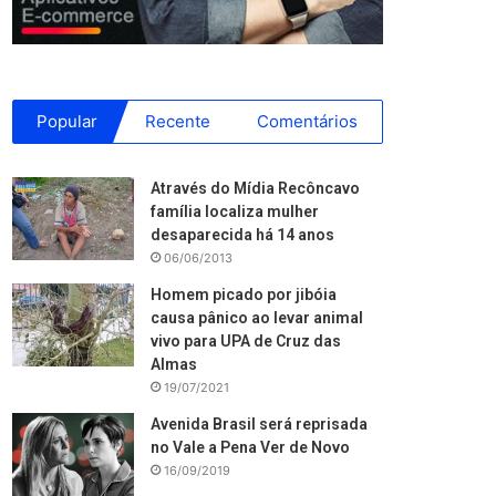
Popular
Recente
Comentários
Através do Mídia Recôncavo
família localiza mulher
desaparecida há 14 anos
06/06/2013
Homem picado por jibóia
causa pânico ao levar animal
vivo para UPA de Cruz das
Almas
19/07/2021
Avenida Brasil será reprisada
no Vale a Pena Ver de Novo
16/09/2019