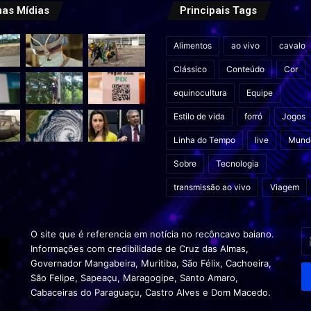
mas Mídias
Principais Tags
Alimentos
ao vivo
cavalo
Clássico
Conteúdo
Cor
equinocultura
Equipe
Estilo de vida
forró
Jogos
Linha do Tempo
live
Mund
Sobre
Tecnologia
transmissão ao vivo
Viagem
In
O site que é referencia em notícia no recôncavo baiano.
o
Informações com credibilidade de Cruz das Almas,
s
Governador Mangabeira, Muritiba, São Félix, Cachoeira,
en
São Felipe, Sapeaçu, Maragogipe, Santo Amaro,
d
Cabaceiras do Paraguaçu, Castro Alves e Dom Macedo.
em