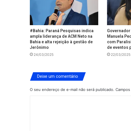
#Bahia: Paraná Pesquisas indica
Governador 
ampla liderança de ACM Neto na
Manuela Ped
Bahia e alta rejeição à gestão de
com Paralisi
Jerônimo
de eventos p
24/03/2025
22/03/2025
Deixe um comentário
O seu endereço de e-mail não será publicado.
Campos 
C
o
m
e