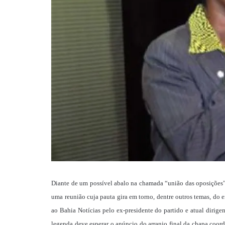
Diante de um possível abalo na chamada “união das oposições”, 
uma reunião cuja pauta gira em torno, dentre outros temas, do 
ao Bahia Notícias pelo ex-presidente do partido e atual dirig
legenda deve esperar o anúncio do arranjo final da chapa coor