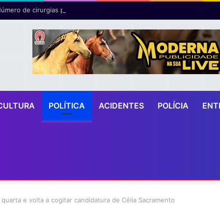
CULTURA
POLÍTICA
ACIDENTES
POLÍCIA
ENT
a quarta e volta a cogitar candidatura de Célia Sacramento