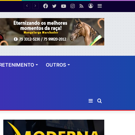
Facebook
Twitter
YouTube
Instagram
RSS
Entrar
Barra
Número de cirurgias plásticas mamárias realizadas pelo SUS cresce 54% em dez anos
Lateral
RETENIMENTO
OUTROS
Barra
Procurar
Lateral
por