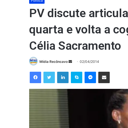
Política
PV discute articula
quarta e volta a co
Célia Sacramento
Mande
Mídia Recôncavo
02/04/2014
um
Facebook
Twitter
Linkedin
Skype
Messenger
Compartilhar via e-mail
e-
mail