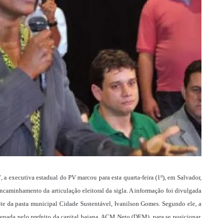
a executiva estadual do PV marcou para esta quarta-feira (1º), em Salvador,
encaminhamento da articulação eleitoral da sigla. A informação foi divulgada
ente da pasta municipal Cidade Sustentável, Ivanilson Gomes. Segundo ele, a
denada pelo prefeito da capital baiana, ACM Neto (DEM), para se posicionar.