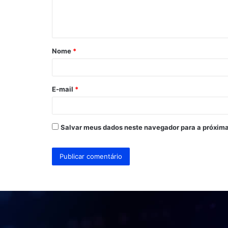
n
t
á
Nome
*
r
i
o
E-mail
*
*
Salvar meus dados neste navegador para a próxima