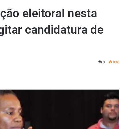
ção eleitoral nesta
gitar candidatura de
0
836