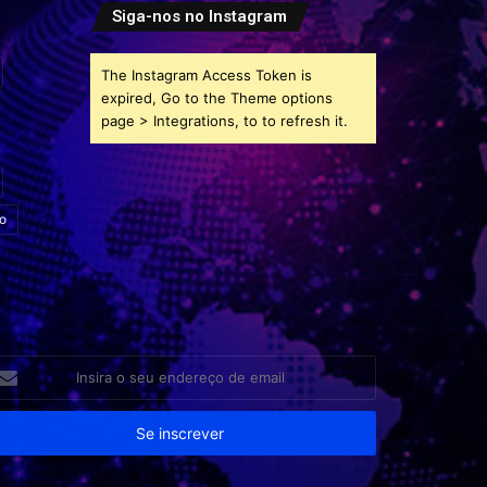
Siga-nos no Instagram
The Instagram Access Token is
expired, Go to the Theme options
page > Integrations, to to refresh it.
o
sira
eu
dereço
e
ail