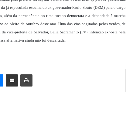
a da já especulada escolha do ex governador Paulo Souto (DEM) para o cargo
es, além da permanência no time tucano-democrata e a debandada à marcha
o ao pleito de outubro deste ano. Uma das vias cogitadas pelos verdes, de
 da vice-prefeita de Salvador, Célia Sacramento (PV), intenção exposta pela
ssa alternativa ainda não foi descartada.
e
Messenger
Compartilhar via e-mail
Imprimir