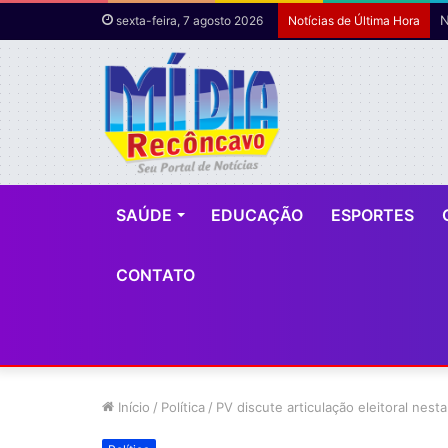
sexta-feira, 7 agosto 2026
Notícias de Última Hora
SAÚDE
EDUCAÇÃO
ESPORTES
CONTATO
Início
/
Política
/
PV discute articulação eleitoral nest