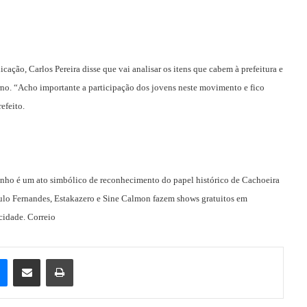
ação, Carlos Pereira disse que vai analisar os itens que cabem à prefeitura e
no. “Acho importante a participação dos jovens neste movimento e fico
efeito.
junho é um ato simbólico de reconhecimento do papel histórico de Cachoeira
Saulo Fernandes, Estakazero e Sine Calmon fazem shows gratuitos em
cidade. Correio
e
Messenger
Compartilhar via e-mail
Imprimir