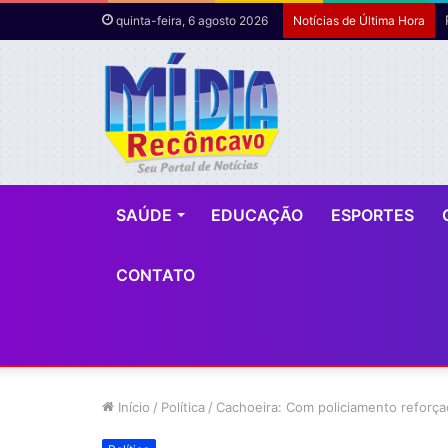
quinta-feira, 6 agosto 2026
Notícias de Última Hora
SAÚDE
EDUCAÇÃO
ESPORTES
CONTATO
Início
/
Política
/
Cachoeira: Com policiamento reforçad