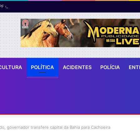
CULTURA
POLÍTICA
ACIDENTES
POLÍCIA
ENT
o, governador transfere capital da Bahia para Cachoeira