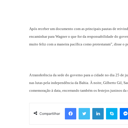
Após receber um documento com as principais pautas de reivindic
encaminhar para Wagner o que for da responsabilidade do gover
muito feliz com a maneira pacífica como protestaram”, disse o pr
A transferência da sede do governo para a cidade no dia 25 de 
nas lutas pela independência da Bahia. À noite, Gilberto Gil, 
comemoração à data, encerrando também os festejos juninos da 
Facebook
Twitter
Linkedin
Skyp
Compartilhar