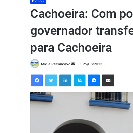
Política
Cachoeira: Com po
governador transfe
para Cachoeira
Mande
Mídia Recôncavo
25/06/2013
um
Facebook
Twitter
Linkedin
Skype
Messenger
Compartilhar via e-mail
e-
mail