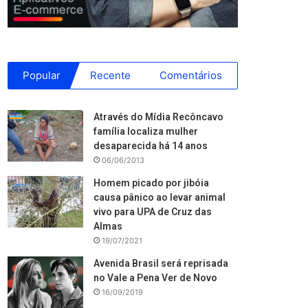
Popular
Recente
Comentários
Através do Mídia Recôncavo
família localiza mulher
desaparecida há 14 anos
06/06/2013
Homem picado por jibóia
causa pânico ao levar animal
vivo para UPA de Cruz das
Almas
19/07/2021
Avenida Brasil será reprisada
no Vale a Pena Ver de Novo
16/09/2019