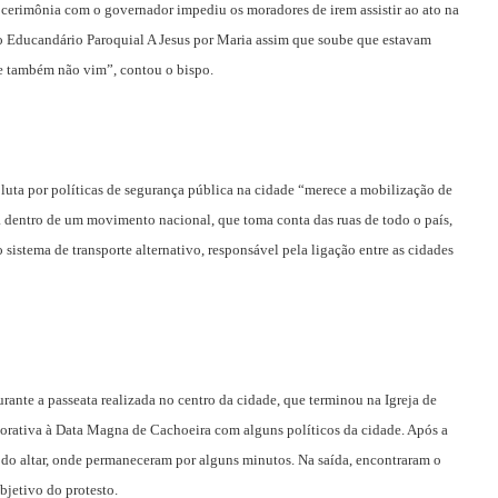
 cerimônia com o governador impediu os moradores de irem assistir ao ato na
o Educandário Paroquial A Jesus por Maria assim que soube que estavam
se também não vim”, contou o bispo.
 luta por políticas de segurança pública na cidade “merece a mobilização de
á dentro de um movimento nacional, que toma conta das ruas de todo o país,
istema de transporte alternativo, responsável pela ligação entre as cidades
nte a passeata realizada no centro da cidade, que terminou na Igreja de
orativa à Data Magna de Cachoeira com alguns políticos da cidade. Após a
e do altar, onde permaneceram por alguns minutos. Na saída, encontraram o
bjetivo do protesto.