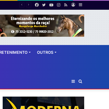
Facebook
Twitter
YouTube
Instagram
RSS
Entrar
Barra
PF desarticula esquema de fraude tributária com falsas permissões de táxi na Bahia; agentes públicos são afastados
Lateral
RETENIMENTO
OUTROS
Barra
Procurar
Lateral
por