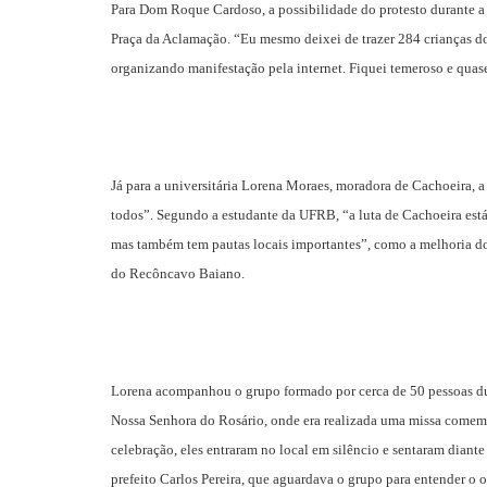
Para Dom Roque Cardoso, a possibilidade do protesto durante a
Praça da Aclamação. “Eu mesmo deixei de trazer 284 crianças d
organizando manifestação pela internet. Fiquei temeroso e qua
Já para a universitária Lorena Moraes, moradora de Cachoeira, a
todos”. Segundo a estudante da UFRB, “a luta de Cachoeira est
mas também tem pautas locais importantes”, como a melhoria do s
do Recôncavo Baiano.
Lorena acompanhou o grupo formado por cerca de 50 pessoas dura
Nossa Senhora do Rosário, onde era realizada uma missa comem
celebração, eles entraram no local em silêncio e sentaram diant
prefeito Carlos Pereira, que aguardava o grupo para entender o o