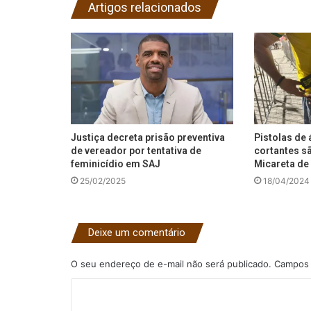
Artigos relacionados
Justiça decreta prisão preventiva
Pistolas de 
de vereador por tentativa de
cortantes s
feminicídio em SAJ
Micareta de 
25/02/2025
18/04/2024
Deixe um comentário
O seu endereço de e-mail não será publicado.
Campos 
C
o