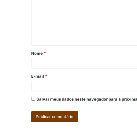
m
e
n
t
á
Nome
*
r
i
o
E-mail
*
*
Salvar meus dados neste navegador para a próxima