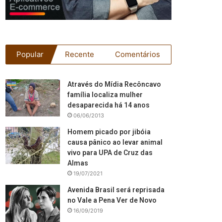
Popular
Recente
Comentários
Através do Mídia Recôncavo
família localiza mulher
desaparecida há 14 anos
06/06/2013
Homem picado por jibóia
causa pânico ao levar animal
vivo para UPA de Cruz das
Almas
19/07/2021
Avenida Brasil será reprisada
no Vale a Pena Ver de Novo
16/09/2019