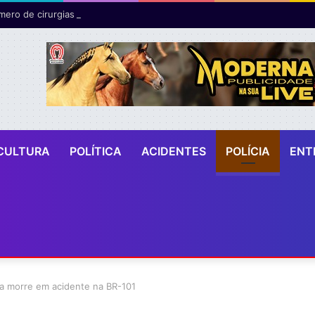
CULTURA
POLÍTICA
ACIDENTES
POLÍCIA
ENT
a morre em acidente na BR-101