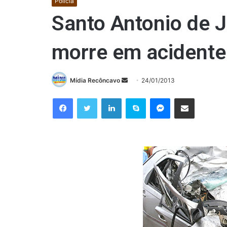
Polícia
Santo Antonio de 
morre em acidente
Mande
Mídia Recôncavo
24/01/2013
um
Facebook
Twitter
Linkedin
Skype
Messenger
Compartilhar via e-mail
e-
mail