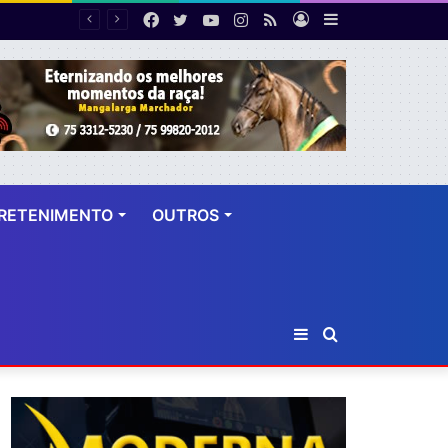
Facebook
Twitter
YouTube
Instagram
RSS
Entrar
Barra
Número de cirurgias plásticas mamárias realizadas pelo SUS cresce 54% em dez anos
Lateral
RETENIMENTO
OUTROS
Barra
Procurar
Lateral
por