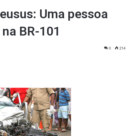
Jeusus: Uma pessoa
 na BR-101
0
214