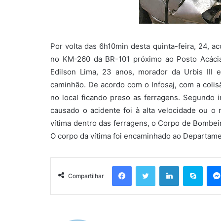
Por volta das 6h10min desta quinta-feira, 24, 
no KM-260 da BR-101 próximo ao Posto Acácia 
Edilson Lima, 23 anos, morador da Urbis III 
caminhão. De acordo com o Infosaj, com a colisã
no local ficando preso as ferragens. Segundo 
causado o acidente foi à alta velocidade ou o 
vítima dentro das ferragens, o Corpo de Bombeir
O corpo da vítima foi encaminhado ao Departamen
Facebook
Twitter
Linkedin
Skyp
Compartilhar