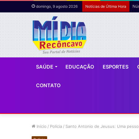
domingo, 9 agosto 2026
Notícias de Última Hora
SAÚDE
EDUCAÇÃO
ESPORTES
CONTATO
Início
/
Polícia
/
Santo Antonio de Jeusus: Uma pesso