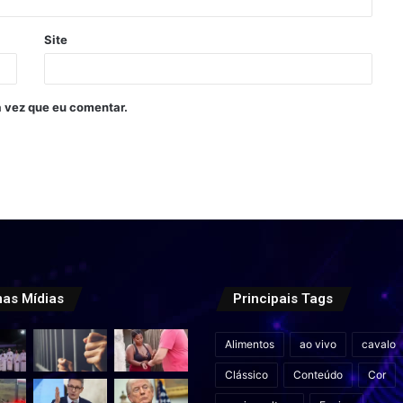
Site
 vez que eu comentar.
mas Mídias
Principais Tags
Alimentos
ao vivo
cavalo
Clássico
Conteúdo
Cor