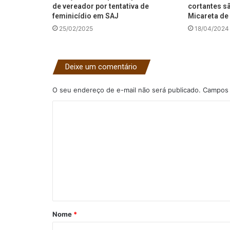
de vereador por tentativa de
cortantes s
feminicídio em SAJ
Micareta de 
25/02/2025
18/04/2024
Deixe um comentário
O seu endereço de e-mail não será publicado.
Campos 
C
o
m
e
n
t
á
Nome
*
r