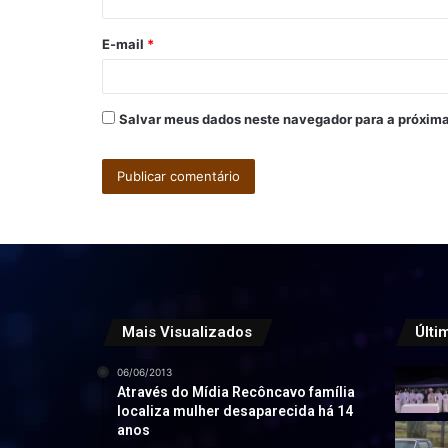
i
o
E-mail
*
*
Salvar meus dados neste navegador para a próxima
Mais Visualizados
Últi
06/06/2013
Através do Mídia Recôncavo família
localiza mulher desaparecida há 14
anos