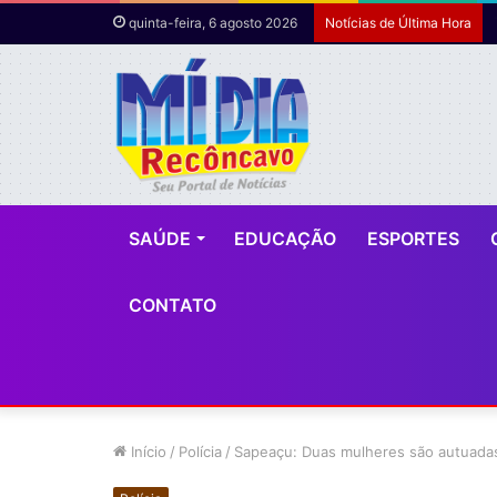
quinta-feira, 6 agosto 2026
Notícias de Última Hora
SAÚDE
EDUCAÇÃO
ESPORTES
CONTATO
Início
/
Polícia
/
Sapeaçu: Duas mulheres são autuadas