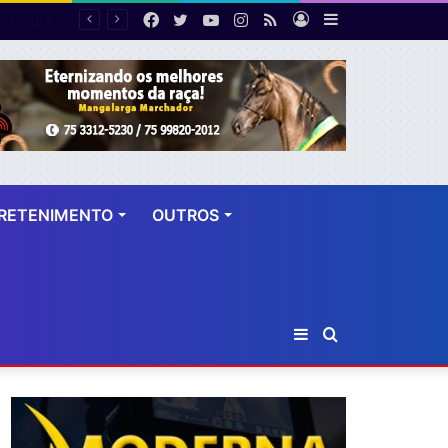
Facebook
Twitter
YouTube
Instagram
RSS
Entrar
Barra
Polícia cumpre mandado de prisão contra investigado por roubo majorado em Cruz das Almas
Lateral
RETENIMENTO
OUTROS
Barra
Procurar
Lateral
por