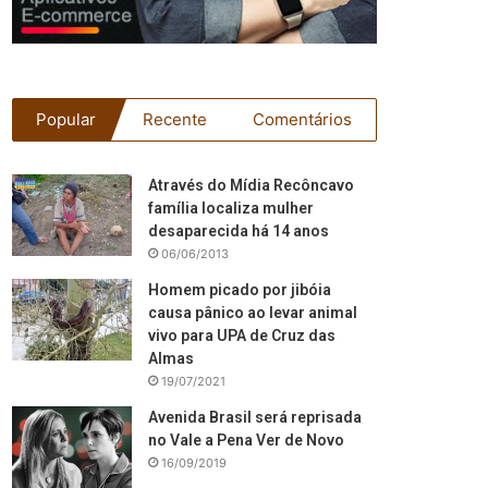
Popular
Recente
Comentários
Através do Mídia Recôncavo
família localiza mulher
desaparecida há 14 anos
06/06/2013
Homem picado por jibóia
causa pânico ao levar animal
vivo para UPA de Cruz das
Almas
19/07/2021
Avenida Brasil será reprisada
no Vale a Pena Ver de Novo
16/09/2019