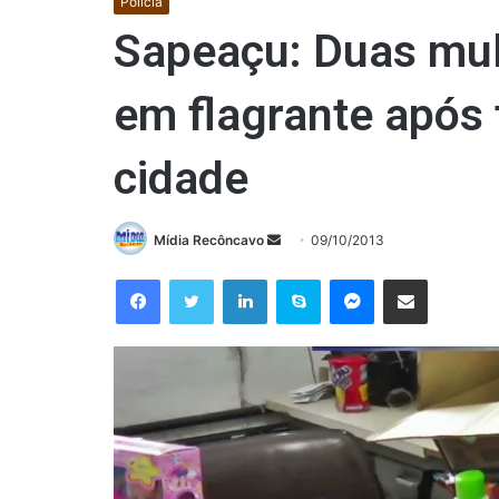
Polícia
Sapeaçu: Duas mul
em flagrante após 
cidade
Mande
Mídia Recôncavo
09/10/2013
um
Facebook
Twitter
Linkedin
Skype
Messenger
Compartilhar via e-mail
e-
mail