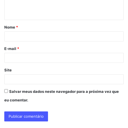
n
t
á
Nome
*
r
i
o
E-mail
*
*
Site
Salvar meus dados neste navegador para a próxima vez que
eu comentar.