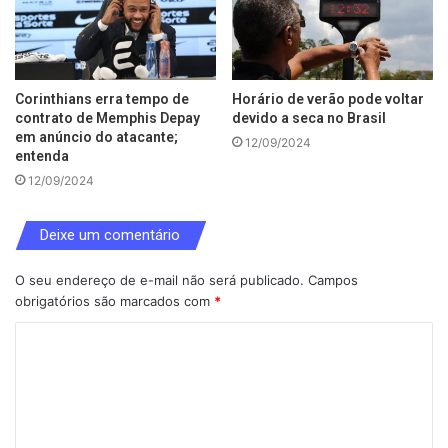
Corinthians erra tempo de
Horário de verão pode voltar
contrato de Memphis Depay
devido a seca no Brasil
em anúncio do atacante;
12/09/2024
entenda
12/09/2024
Deixe um comentário
O seu endereço de e-mail não será publicado.
Campos
obrigatórios são marcados com
*
C
o
m
e