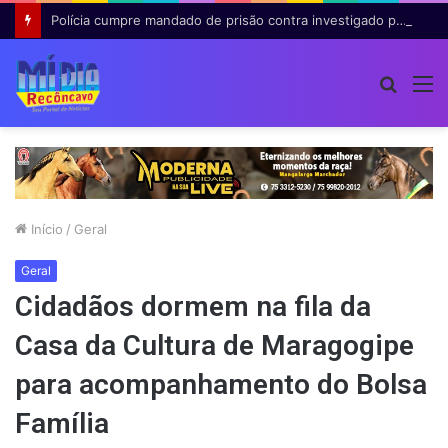
Polícia cumpre mandado de prisão contra investigado por roubo majorado em Cruz das Almas
Procur
M
por
Início
/
Geral
Geral
Cidadãos dormem na fila da
Casa da Cultura de Maragogipe
para acompanhamento do Bolsa
Família