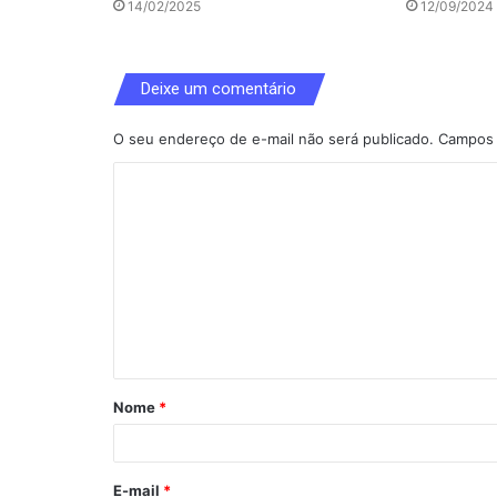
14/02/2025
12/09/2024
Deixe um comentário
O seu endereço de e-mail não será publicado.
Campos 
C
o
m
e
n
t
á
Nome
*
r
i
o
E-mail
*