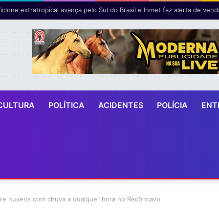
CULTURA
POLÍTICA
ACIDENTES
POLÍCIA
ENT
tre nuvens com chuva a qualquer hora no Recôncavo