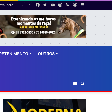
Facebook
Twitter
YouTube
Instagram
RSS
Entrar
Barra
STF cobra explicações de Soraya e Lindbergh sobre acusações contra vice de Flávio Bolsonaro
Lateral
RETENIMENTO
OUTROS
Barra
Procurar
Lateral
por