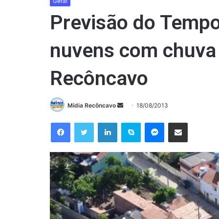
Geral
Previsão do Tempo
nuvens com chuva 
Recôncavo
Mande
Mídia Recôncavo
18/08/2013
um
Facebook
Twitter
Linkedin
Skype
Messenger
Compartilhar via e-mail
e-
mail