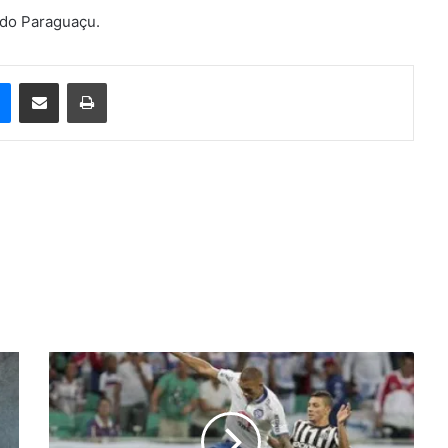
 do Paraguaçu.
e
Messenger
Compartilhar via e-mail
Imprimir