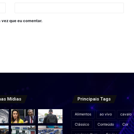
 vez que eu comentar.
mas Mídias
Principais Tags
Alimentos
ao vivo
cavalo
Clássico
Conteúdo
Cor