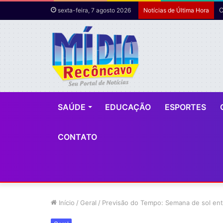
sexta-feira, 7 agosto 2026
Notícias de Última Hora
SAÚDE
EDUCAÇÃO
ESPORTES
CONTATO
Início
/
Geral
/
Previsão do Tempo: Semana de sol en