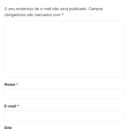
O seu endereço de e-mail não será publicado.
Campos
obrigatórios são marcados com
*
C
o
m
e
n
t
á
Nome
*
r
i
o
E-mail
*
*
Site