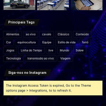
Principais Tags
Alimentos
ao vivo
cavalo
Clássico
Conteúdo
Cor
equinocultura
Equipe
Estilo de vida
forró
Jogos
Linha do Tempo
live
Mundo
Sobre
Tecnologia
transmissão ao vivo
Viagem
Siga-nos no Instagram
The Instagram Access Token is expired, Go to the Theme
options page > Integrations, to to refresh it.