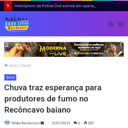
Helicóptero da Polícia Civil estreia em operação na Bahia e auxilia na prisão de 14 suspeitos
Procur
M
por
Início
/
Geral
Geral
Chuva traz esperança para
produtores de fumo no
Recôncavo baiano
Mande
Mídia Recôncavo
21/07/2013
0
267