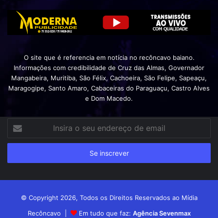
O site que é referencia em notícia no recôncavo baiano.
Informações com credibilidade de Cruz das Almas, Governador
Mangabeira, Muritiba, São Félix, Cachoeira, São Felipe, Sapeaçu,
Maragogipe, Santo Amaro, Cabaceiras do Paraguaçu, Castro Alves
e Dom Macedo.
Insira
o
seu
endereço
de
email
© Copyright 2026, Todos os Direitos Reservados ao Mídia
Recôncavo |
Em tudo que faz:
Agência Sevenmax