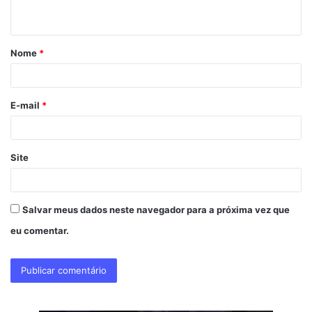
t
á
Nome
*
r
i
o
E-mail
*
*
Site
Salvar meus dados neste navegador para a próxima vez que
eu comentar.