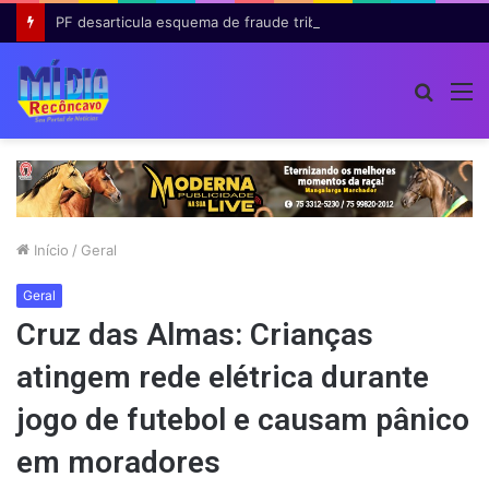
PF desarticula esquema de fraude tributária com falsas permissões de táxi na Bahia; agentes públicos são afastados
Procur
M
por
Início
/
Geral
Geral
Cruz das Almas: Crianças
atingem rede elétrica durante
jogo de futebol e causam pânico
em moradores