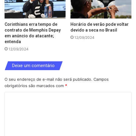
Corinthians erra tempo de
Horário de verão pode voltar
contrato de Memphis Depay
devido a seca no Brasil
em anúncio do atacante;
12/09/2024
entenda
12/09/2024
Deixe um comentário
O seu endereço de e-mail não será publicado.
Campos
obrigatórios são marcados com
*
C
o
m
e
n