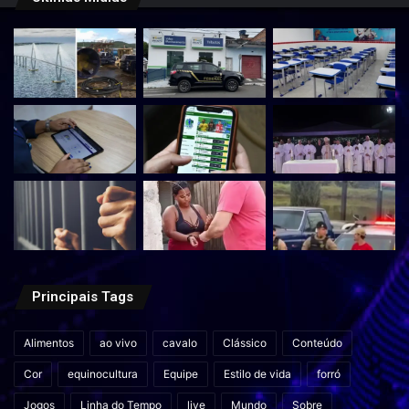
Principais Tags
Alimentos
ao vivo
cavalo
Clássico
Conteúdo
Cor
equinocultura
Equipe
Estilo de vida
forró
Jogos
Linha do Tempo
live
Mundo
Sobre