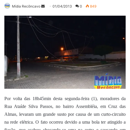
Mande
Mídia Recôncavo
01/04/2013
0
849
um
e-
mail
Por volta das 18h45min desta segunda-feira (1), moradores da
Rua Ataíde Silva Passos, no bairro Assembléia, em Cruz das
Almas, levaram um grande susto por causa de um curto-circuito
na rede elétrica. O fato ocorreu devido a uma bola ter atingido a
fiação, que acabou chocando-se uma na outra e causando um