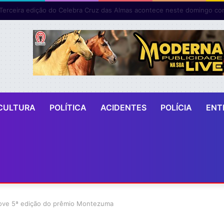
CULTURA
POLÍTICA
ACIDENTES
POLÍCIA
ENT
ove 5ª edição do prêmio Montezuma