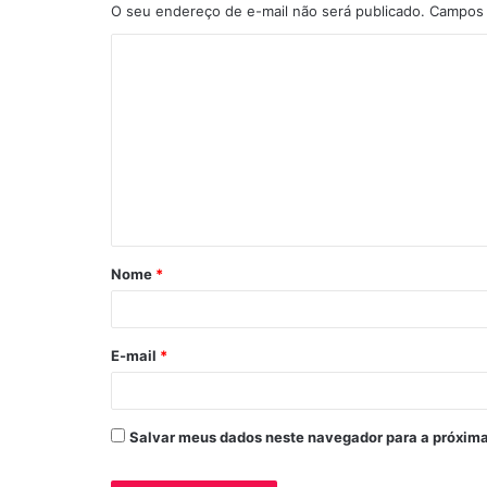
O seu endereço de e-mail não será publicado.
Campos 
C
o
m
e
n
t
á
Nome
*
r
i
o
E-mail
*
*
Salvar meus dados neste navegador para a próxima