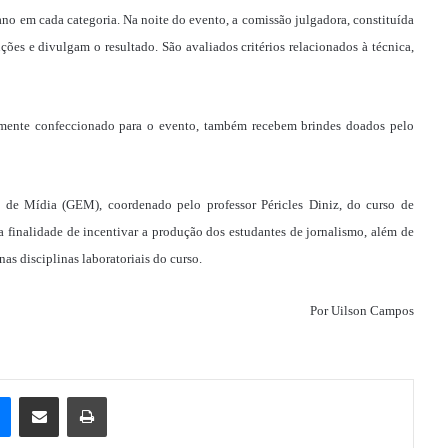
no em cada categoria. Na noite do evento, a comissão julgadora, constituída
ções e divulgam o resultado. São avaliados critérios relacionados à técnica,
lmente confeccionado para o evento, também recebem brindes doados pelo
de Mídia (GEM), coordenado pelo professor Péricles Diniz, do curso de
inalidade de incentivar a produção dos estudantes de jornalismo, além de
nas disciplinas laboratoriais do curso.
Por Uilson Campos
e
Messenger
Compartilhar via e-mail
Imprimir