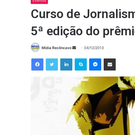
Eventos
Curso de Jornali
5ª edição do prê
Mande
Mídia Recôncavo
04/12/2013
um
Facebook
Twitter
Linkedin
Skype
Messenger
Compartilhar via e-mail
e-
mail