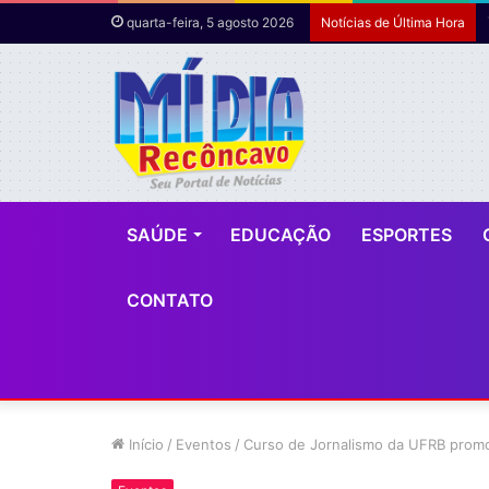
quarta-feira, 5 agosto 2026
Notícias de Última Hora
SAÚDE
EDUCAÇÃO
ESPORTES
CONTATO
Início
/
Eventos
/
Curso de Jornalismo da UFRB prom