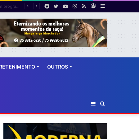
Facebook
Twitter
YouTube
Instagram
RSS
Entrar
Barra
Polícia cumpre mandado de prisão contra investigado por roubo majorado em Cruz das Almas
Lateral
RETENIMENTO
OUTROS
Barra
Procurar
Lateral
por