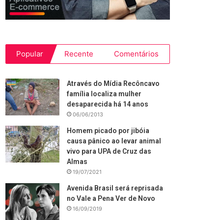
Popular
Recente
Comentários
Através do Mídia Recôncavo
família localiza mulher
desaparecida há 14 anos
06/06/2013
Homem picado por jibóia
causa pânico ao levar animal
vivo para UPA de Cruz das
Almas
19/07/2021
Avenida Brasil será reprisada
no Vale a Pena Ver de Novo
16/09/2019