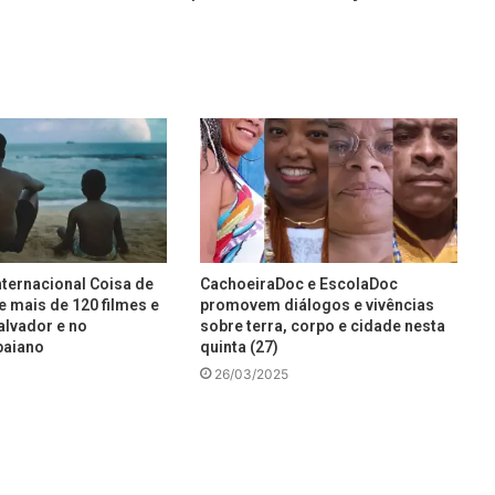
ternacional Coisa de
CachoeiraDoc e EscolaDoc
 mais de 120 filmes e
promovem diálogos e vivências
alvador e no
sobre terra, corpo e cidade nesta
baiano
quinta (27)
26/03/2025