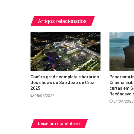
Artigos relacionados
Confira grade completa e horários
Panorama In
dos shows do São João de Cruz
Cinema exibe
2025
curtas em S
Recôncavo 
05/06/2025
01/04/2025
Deixe um comentário