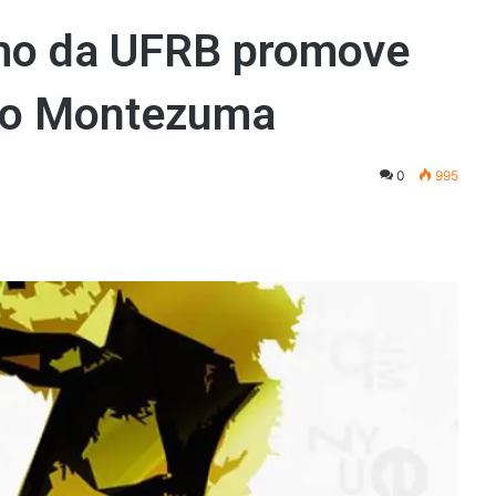
smo da UFRB promove
mio Montezuma
0
995