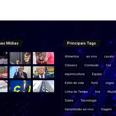
mas Mídias
Principais Tags
Alimentos
ao vivo
cavalo
Clássico
Conteúdo
Cor
equinocultura
Equipe
Estilo de vida
forró
Jogos
Linha do Tempo
live
Mund
Sobre
Tecnologia
transmissão ao vivo
Viagem