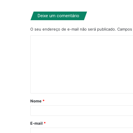
Deixe um comentário
O seu endereço de e-mail não será publicado.
Campos 
C
o
m
e
n
t
á
Nome
*
r
i
o
E-mail
*
*