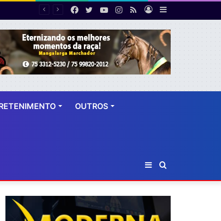
Facebook
Twitter
YouTube
Instagram
RSS
Entrar
Barra
 dez anos
Lateral
RETENIMENTO
OUTROS
Barra
Procurar
Lateral
por