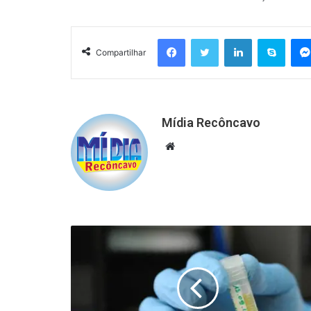
Facebook
Twitter
Linkedin
Skyp
Compartilhar
Mídia Recôncavo
Website