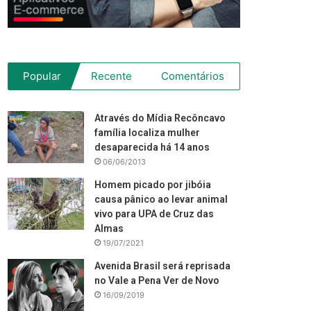
Popular
Recente
Comentários
Através do Mídia Recôncavo
família localiza mulher
desaparecida há 14 anos
06/06/2013
Homem picado por jibóia
causa pânico ao levar animal
vivo para UPA de Cruz das
Almas
19/07/2021
Avenida Brasil será reprisada
no Vale a Pena Ver de Novo
16/09/2019