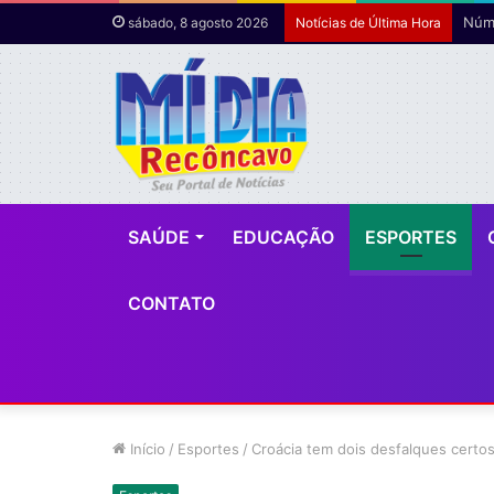
Núme
sábado, 8 agosto 2026
Notícias de Última Hora
SAÚDE
EDUCAÇÃO
ESPORTES
CONTATO
Início
/
Esportes
/
Croácia tem dois desfalques certos