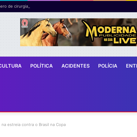
ro de cirurgias plásticas mamárias realizadas pelo SUS cresce 54% em
CULTURA
POLÍTICA
ACIDENTES
POLÍCIA
ENT
 na estreia contra o Brasil na Copa