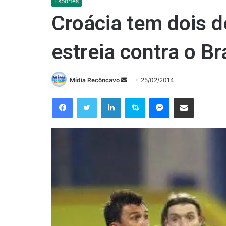
Esportes
Croácia tem dois d
estreia contra o Br
Mande
Mídia Recôncavo
25/02/2014
um
Facebook
Twitter
Linkedin
Skype
Messenger
Compartilhar via e-mail
e-
mail