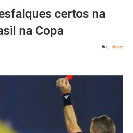
esfalques certos na
asil na Copa
0
882