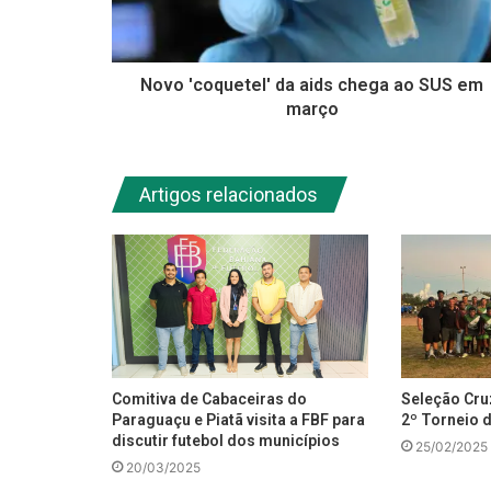
Novo 'coquetel' da aids chega ao SUS em
março
Artigos relacionados
Comitiva de Cabaceiras do
Seleção Cr
Paraguaçu e Piatã visita a FBF para
2º Torneio 
discutir futebol dos municípios
25/02/2025
20/03/2025