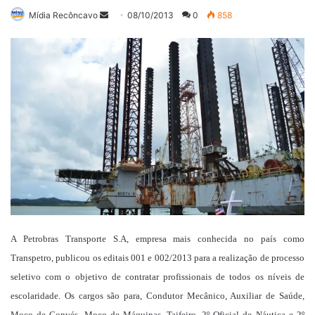
Mande
Mídia Recôncavo
08/10/2013
0
858
um
e-
mail
A Petrobras Transporte S.A, empresa mais conhecida no país como
Transpetro, publicou os editais 001 e 002/2013 para a realização de processo
seletivo com o objetivo de contratar profissionais de todos os níveis de
escolaridade. Os cargos são para, Condutor Mecânico, Auxiliar de Saúde,
Moço de Convés, Moço de Máquinas, Taifeiro, 2º Oficial de Náutica e 2º