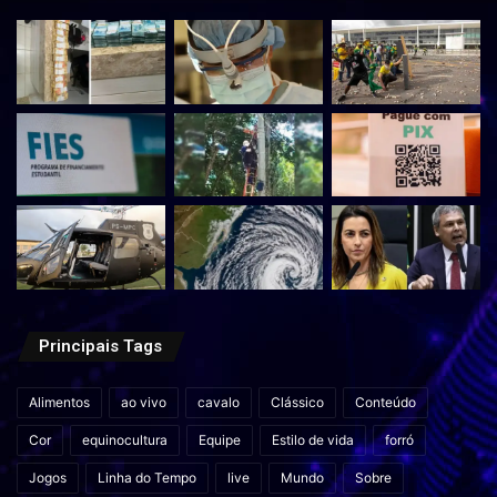
Principais Tags
Alimentos
ao vivo
cavalo
Clássico
Conteúdo
Cor
equinocultura
Equipe
Estilo de vida
forró
Jogos
Linha do Tempo
live
Mundo
Sobre