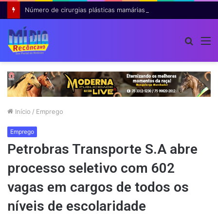
Número de cirurgias plásticas mamárias realizadas pelo SUS cresce 54% em dez anos
Procur
M
por
Início
/
Emprego
Emprego
Petrobras Transporte S.A abre
processo seletivo com 602
vagas em cargos de todos os
níveis de escolaridade