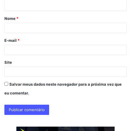
t
á
Nome
*
r
i
o
E-mail
*
*
Site
Salvar meus dados neste navegador para a próxima vez que
eu comentar.