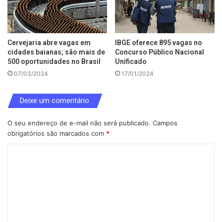
Cervejaria abre vagas em
IBGE oferece 895 vagas no
cidades baianas; são mais de
Concurso Público Nacional
500 oportunidades no Brasil
Unificado
07/03/2024
17/01/2024
Deixe um comentário
O seu endereço de e-mail não será publicado.
Campos
obrigatórios são marcados com
*
C
o
m
e
n