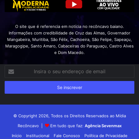
O site que é referencia em notícia no recôncavo baiano.
Informações com credibilidade de Cruz das Almas, Governador
Mangabeira, Muritiba, São Félix, Cachoeira, São Felipe, Sapeaçu,
Maragogipe, Santo Amaro, Cabaceiras do Paraguaçu, Castro Alves
e Dom Macedo.
Insira
o
seu
endereço
de
email
© Copyright 2026, Todos os Direitos Reservados ao Mídia
Recôncavo |
Em tudo que faz:
Agência Sevenmax
Início
Institucional
Fale Conosco
Política de Privacidade