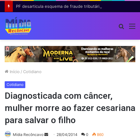
PF desarticula esquema de fraude tributária com falsas permissões de táxi na Bahia; agentes públicos são afastados
Procur
M
por
Início
/
Cotidiano
Cotidiano
Diagnosticada com câncer,
mulher morre ao fazer cesariana
para salvar o filho
Mande
Mídia Recôncavo
28/04/2014
0
860