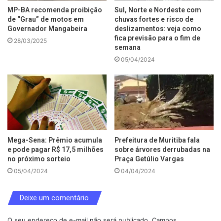
MP-BA recomenda proibição
Sul, Norte e Nordeste com
de “Grau” de motos em
chuvas fortes e risco de
Governador Mangabeira
deslizamentos: veja como
fica previsão para o fim de
28/03/2025
semana
05/04/2024
Mega-Sena: Prêmio acumula
Prefeitura de Muritiba fala
e pode pagar R$ 17,5 milhões
sobre árvores derrubadas na
no próximo sorteio
Praça Getúlio Vargas
05/04/2024
04/04/2024
Deixe um comentário
O seu endereço de e-mail não será publicado.
Campos