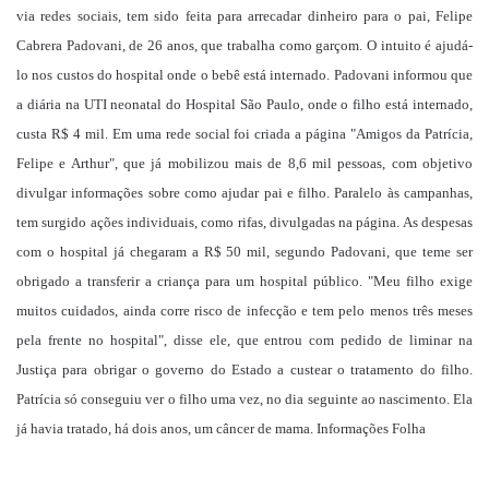
via redes sociais, tem sido feita para arrecadar dinheiro para o pai, Felipe
Cabrera Padovani, de 26 anos, que trabalha como garçom. O intuito é ajudá-
lo nos custos do hospital onde o bebê está internado. Padovani informou que
a diária na UTI neonatal do Hospital São Paulo, onde o filho está internado,
custa R$ 4 mil. Em uma rede social foi criada a página "Amigos da Patrícia,
Felipe e Arthur", que já mobilizou mais de 8,6 mil pessoas, com objetivo
divulgar informações sobre como ajudar pai e filho. Paralelo às campanhas,
tem surgido ações individuais, como rifas, divulgadas na página. As despesas
com o hospital já chegaram a R$ 50 mil, segundo Padovani, que teme ser
obrigado a transferir a criança para um hospital público. "Meu filho exige
muitos cuidados, ainda corre risco de infecção e tem pelo menos três meses
pela frente no hospital", disse ele, que entrou com pedido de liminar na
Justiça para obrigar o governo do Estado a custear o tratamento do filho.
Patrícia só conseguiu ver o filho uma vez, no dia seguinte ao nascimento. Ela
já havia tratado, há dois anos, um câncer de mama. Informações Folha