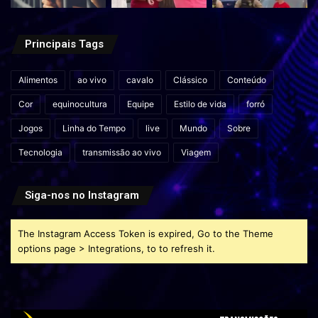
Principais Tags
Alimentos
ao vivo
cavalo
Clássico
Conteúdo
Cor
equinocultura
Equipe
Estilo de vida
forró
Jogos
Linha do Tempo
live
Mundo
Sobre
Tecnologia
transmissão ao vivo
Viagem
Siga-nos no Instagram
The Instagram Access Token is expired, Go to the Theme
options page > Integrations, to to refresh it.