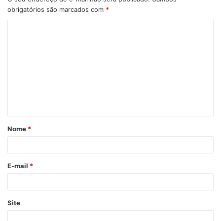
obrigatórios são marcados com
*
C
o
m
e
n
t
á
Nome
*
r
i
o
E-mail
*
*
Site