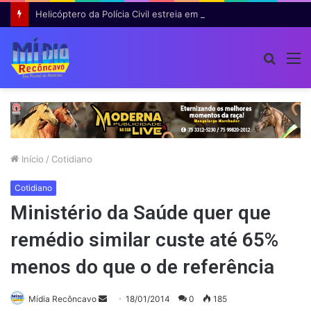
Helicóptero da Polícia Civil estreia em operação na Bahia e auxilia na prisão de 14 suspeitos
Procur
M
por
Início
/
Cotidiano
Cotidiano
Ministério da Saúde quer que
remédio similar custe até 65%
menos do que o de referência
Mande
Mídia Recôncavo
18/01/2014
0
185