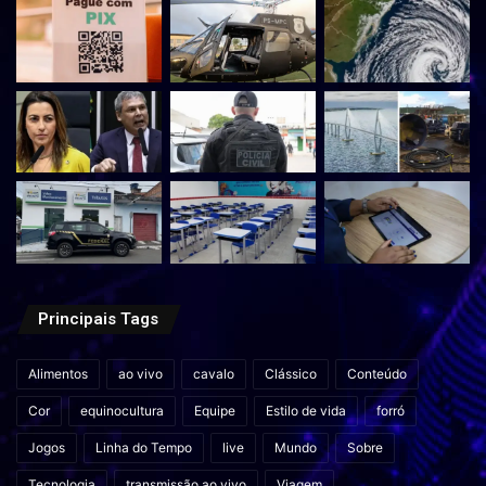
Principais Tags
Alimentos
ao vivo
cavalo
Clássico
Conteúdo
Cor
equinocultura
Equipe
Estilo de vida
forró
Jogos
Linha do Tempo
live
Mundo
Sobre
Tecnologia
transmissão ao vivo
Viagem