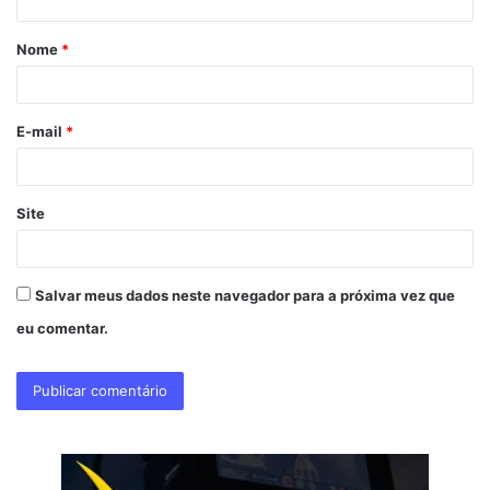
á
Nome
*
r
i
o
E-mail
*
*
Site
Salvar meus dados neste navegador para a próxima vez que
eu comentar.