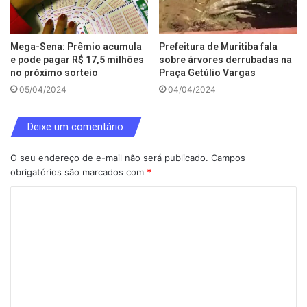
Mega-Sena: Prêmio acumula
Prefeitura de Muritiba fala
e pode pagar R$ 17,5 milhões
sobre árvores derrubadas na
no próximo sorteio
Praça Getúlio Vargas
05/04/2024
04/04/2024
Deixe um comentário
O seu endereço de e-mail não será publicado.
Campos
obrigatórios são marcados com
*
C
o
m
e
n
t